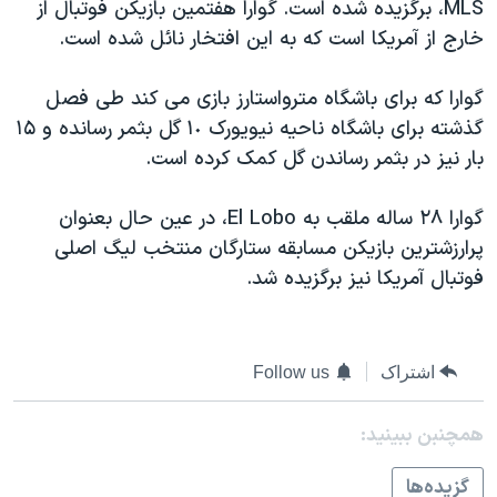
MLS، برگزيده شده است. گوارا هفتمين بازيکن فوتبال از
دنبال کنید
مستندها
فرهنگ و زندگی
خارج از آمريکا است که به اين افتخار نائل شده است.
حقوق شهروندی
انتخابات ریاست جمهوری آمریکا ۲۰۲۴
گوارا که برای باشگاه مترواستارز بازی می کند طی فصل
اقتصادی
حمله جمهوری اسلامی به اسرائیل
گذشته برای باشگاه ناحيه نيويورک ١٠ گل بثمر رسانده و ١۵
رمز مهسا
علم و فناوری
بار نيز در بثمر رساندن گل کمک کرده است.
زبانهای مختلف
اسرائیل در جنگ
ورزش زنان در ایران
گوارا ۲۸ ساله ملقب به El Lobo، در عين حال بعنوان
گالری عکس
اعتراضات زن، زندگی، آزادی
پرارزشترين بازيکن مسابقه ستارگان منتخب ليگ اصلی
آرشیو پخش زنده
مجموعه مستندهای دادخواهی
فوتبال آمريکا نيز برگزيده شد.
تریبونال مردمی آبان ۹۸
دادگاه حمید نوری
اشتراک
Follow us
چهل سال گروگان‌گیری
قانون شفافیت دارائی کادر رهبری ایران
همچنبن ببینید:
اعتراضات مردمی آبان ۹۸
گزيده‌ها