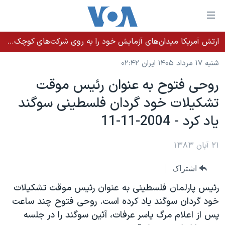
ینکهای
ابل
سترسی
ارتش آمریکا میدان‌های آزمایش خود را به روی شرکت‌های کوچک می‌گشاید تا تسلیحات سریع‌تر به میدان نبرد برسد
خانه
هش
شنبه ۱۷ مرداد ۱۴۰۵ ایران ۰۲:۴۲
نسخه سبک وب‌سایت
ه
روحی فتوح به عنوان رئيس موقت
حتوای
موضوع ها
تشکيلات خود گردان فلسطينی سوگند
صلی
برنامه های تلویزیونی
ایران
هش
ياد کرد - 2004-11-11
جدول برنامه ها
ه
آمریکا
فحه
صفحه‌های ویژه
۲۱ آبان ۱۳۸۳
جهان
صلی
فرکانس‌های صدای آمریکا
ورزشی
جام جهانی ۲۰۲۶
هش
اشتراک
پخش رادیویی
ه
گزیده‌ها
عملیات خشم حماسی
رئيس پارلمان فلسطينی به عنوان رئيس موقت تشکيلات
ستجو
۲۵۰سالگی آمریکا
ویژه برنامه‌ها
خود گردان سوگند ياد کرده است. روحی فتوح چند ساعت
یادگیری زبان انگلیسی
پس از اعلام مرگ ياسر عرفات، آئين سوگند را در جلسه
ویدیوها
بایگانی برنامه‌های تلویزیونی