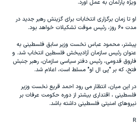
ويژه پارلمان به عمل آورد.
دنبال کنید
مستندها
فرهنگ و زندگی
حقوق شهروندی
انتخابات ریاست جمهوری آمریکا ۲۰۲۴
او تا زمان برگزاری انتخابات برای گزينش رهبر جديد در
مدت ۶۰ روز، رئيس موقت تشکيلات خواهد بود.
اقتصادی
حمله جمهوری اسلامی به اسرائیل
رمز مهسا
علم و فناوری
پيشتر، محمود عباس نخست وزير سابق فلسطينی به
زبانهای مختلف
اسرائیل در جنگ
ورزش زنان در ایران
عنوان رئيس سازمان آزاديبخش فلسطين انتخاب شد. و
فاروق قدومی، رئيس دفتر سياسی سازمان، رهبر جنبش
گالری عکس
اعتراضات زن، زندگی، آزادی
فتح، که بر "پی ال او" مسلط است، اعلام شد.
آرشیو پخش زنده
مجموعه مستندهای دادخواهی
تریبونال مردمی آبان ۹۸
در اين ميان، انتظار می رود احمد قريع نخست وزير
فلسطينی ، اقتداری بيشتر از دوره حکومت عرفات بر
دادگاه حمید نوری
نيروهای امنيتی فلسطينی داشته باشد.
چهل سال گروگان‌گیری
قانون شفافیت دارائی کادر رهبری ایران
R
اعتراضات مردمی آبان ۹۸