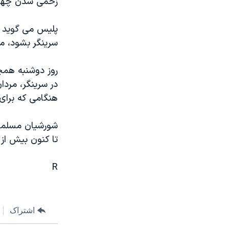
زخمی شدن چهار
مستندها
فرهنگ و زندگی
حقوق شهروندی
انتخابات ریاست جمهوری آمریکا ۲۰۲۴
پليس می گويد بم
اقتصادی
حمله جمهوری اسلامی به اسرائیل
سرينگر بشود، مو
رمز مهسا
علم و فناوری
روز دوشنبه همچ
اسرائیل در جنگ
ورزش زنان در ایران
در سرينگر، مردا
گالری عکس
اعتراضات زن، زندگی، آزادی
هنگامی که برای
آرشیو پخش زنده
مجموعه مستندهای دادخواهی
تریبونال مردمی آبان ۹۸
تا کنون بيش از ۶۰ هزار تن، و اکثرا غير نظامی، کشته شده ان
دادگاه حمید نوری
R
چهل سال گروگان‌گیری
قانون شفافیت دارائی کادر رهبری ایران
اعتراضات مردمی آبان ۹۸
اشتراک
اسرائیل در جنگ