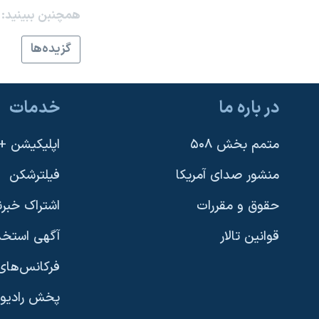
همچنبن ببینید:
نرگس محمدی برنده جایزه نوبل صلح
همایش محافظه‌کاران آمریکا «سی‌پک»
گزيده‌ها
صفحه‌های ویژه
سفر پرزیدنت ترامپ به چین
در باره ما
خدمات
متمم بخش ۵۰۸
اپلیکیشن +VOA
منشور صدای آمریکا
فیلترشکن
حقوق و مقررات
اشتراک خبرن
قوانین تالار
آگهی استخد
فرکانس‌های 
پخش رادیو