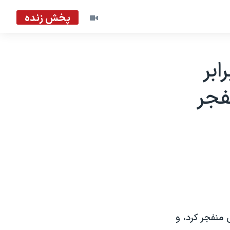
پخش زنده
ابر
فجر
 منفجر کرد، و