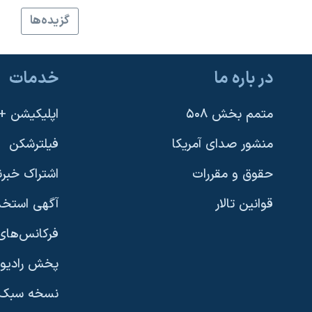
نرگس محمدی برنده جایزه نوبل صلح
گزيده‌ها
همایش محافظه‌کاران آمریکا «سی‌پک»
صفحه‌های ویژه
در باره ما
خدمات
سفر پرزیدنت ترامپ به چین
متمم بخش ۵۰۸
اپلیکیشن +VOA
منشور صدای آمریکا
فیلترشکن
حقوق و مقررات
اشتراک خبرن
قوانین تالار
آگهی استخد
فرکانس‌های 
پخش رادیو
یادگیری زبان انگلیسی
نسخه سبک 