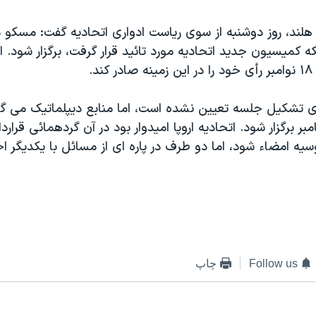
 هلند، روز دوشنبه از سوی رياست ادواری اتحاديه گفت: مسکو
 کميسيون جديد اتحاديه مورد تائيد قرار گرفت، برگزار شود. ا
د.
ای تشکيل جلسه تعيين نشده است، اما منابع ديپلماتيک می گ
ر برگزار شود. اتحاديه اروپا اميدوار بود در آن گردهمائی قرار
سيه امضاء شود، اما دو طرف در پاره ای از مسائل با يکديگر ا
Follow us
چاپ