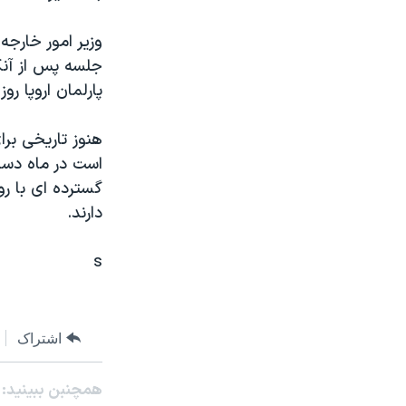
مستندها
فرهنگ و زندگی
حقوق شهروندی
انتخابات ریاست جمهوری آمریکا ۲۰۲۴
وزير امور خارجه
جلسه پس از آنکه
اقتصادی
حمله جمهوری اسلامی به اسرائیل
پارلمان اروپا روز ۱۸ نوامبر رأی خود را در اين زمينه صادر کن
رمز مهسا
علم و فناوری
اسرائیل در جنگ
ورزش زنان در ایران
هنوز تاريخی بر
است در ماه دسامب
گالری عکس
اعتراضات زن، زندگی، آزادی
گسترده ای با رو
آرشیو پخش زنده
مجموعه مستندهای دادخواهی
دارند.
تریبونال مردمی آبان ۹۸
s
دادگاه حمید نوری
چهل سال گروگان‌گیری
قانون شفافیت دارائی کادر رهبری ایران
اشتراک
اعتراضات مردمی آبان ۹۸
همچنبن ببینید:
اسرائیل در جنگ