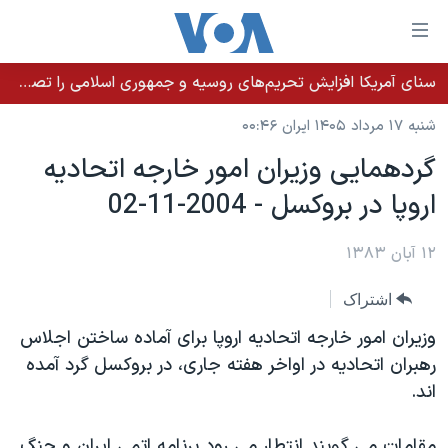
ینکهای
ابل
سترسی
سنای آمریکا افزایش تحریم‌های روسیه و جمهوری اسلامی را تصویب کرد؛ زلنسکی از این اقدام تشکر کرد
خانه
هش
شنبه ۱۷ مرداد ۱۴۰۵ ایران ۰۰:۴۶
نسخه سبک وب‌سایت
ه
گردهمايی وزيران امور خارجه اتحاديه
حتوای
موضوع ها
اروپا در بروکسل - 2004-11-02
صلی
برنامه های تلویزیونی
ایران
هش
جدول برنامه ها
ه
۱۲ آبان ۱۳۸۳
آمریکا
فحه
صفحه‌های ویژه
جهان
اشتراک
صلی
فرکانس‌های صدای آمریکا
ورزشی
جام جهانی ۲۰۲۶
هش
وزيران امور خارجه اتحاديه اروپا برای آماده ساختن اجلاس
پخش رادیویی
ه
گزیده‌ها
عملیات خشم حماسی
رهبران اتحاديه در اواخر هفته جاری، در بروکسل گرد آمده
ستجو
اند.
۲۵۰سالگی آمریکا
ویژه برنامه‌ها
یادگیری زبان انگلیسی
ویدیوها
بایگانی برنامه‌های تلویزیونی
مقامات می گويند انتطار می رود برنامه اتمی ايران و جنگ