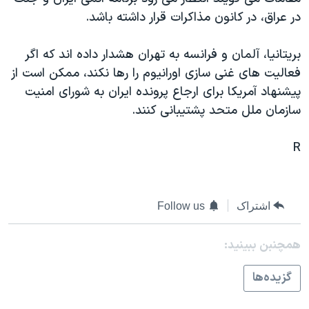
دنبال کنید
مستندها
فرهنگ و زندگی
در عراق، در کانون مذاکرات قرار داشته باشد.
حقوق شهروندی
انتخابات ریاست جمهوری آمریکا ۲۰۲۴
بريتانيا، آلمان و فرانسه به تهران هشدار داده اند که اگر
اقتصادی
حمله جمهوری اسلامی به اسرائیل
فعاليت های غنی سازی اورانيوم را رها نکند، ممکن است از
رمز مهسا
علم و فناوری
پيشنهاد آمريکا برای ارجاع پرونده ايران به شورای امنيت
زبانهای مختلف
سازمان ملل متحد پشتيبانی کنند.
اسرائیل در جنگ
ورزش زنان در ایران
گالری عکس
اعتراضات زن، زندگی، آزادی
R
آرشیو پخش زنده
مجموعه مستندهای دادخواهی
تریبونال مردمی آبان ۹۸
اشتراک
Follow us
دادگاه حمید نوری
چهل سال گروگان‌گیری
همچنبن ببینید:
قانون شفافیت دارائی کادر رهبری ایران
گزيده‌ها
اعتراضات مردمی آبان ۹۸