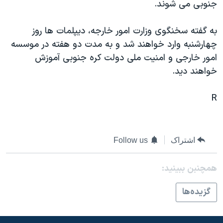
جنوبی می شوند.
دنبال کنید
مستندها
فرهنگ و زندگی
حقوق شهروندی
انتخابات ریاست جمهوری آمریکا ۲۰۲۴
به گفته سخنگوی وزارت امور خارجه، ديپلمات ها روز
چهارشنبه وارد خواهند شد و به مدت دو هفته در موسسه
اقتصادی
حمله جمهوری اسلامی به اسرائیل
امور خارجی و امنيت ملی دولت کره جنوبی آموزش
رمز مهسا
علم و فناوری
خواهند ديد.
زبانهای مختلف
اسرائیل در جنگ
ورزش زنان در ایران
R
گالری عکس
اعتراضات زن، زندگی، آزادی
آرشیو پخش زنده
مجموعه مستندهای دادخواهی
تریبونال مردمی آبان ۹۸
اشتراک
Follow us
دادگاه حمید نوری
همچنبن ببینید:
چهل سال گروگان‌گیری
قانون شفافیت دارائی کادر رهبری ایران
گزيده‌ها
اعتراضات مردمی آبان ۹۸