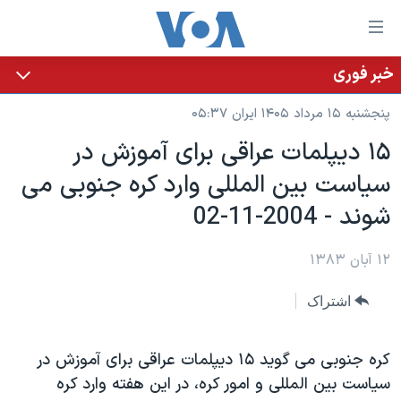
ینکهای
ابل
سترسی
خبر فوری
خانه
هش
پنجشنبه ۱۵ مرداد ۱۴۰۵ ایران ۰۵:۳۷
نسخه سبک وب‌سایت
ه
۱۵ ديپلمات عراقی برای آموزش در
حتوای
موضوع ها
سياست بين المللی وارد کره جنوبی می
صلی
برنامه های تلویزیونی
ایران
هش
شوند - 2004-11-02
جدول برنامه ها
ه
آمریکا
فحه
صفحه‌های ویژه
۱۲ آبان ۱۳۸۳
جهان
صلی
فرکانس‌های صدای آمریکا
ورزشی
جام جهانی ۲۰۲۶
هش
اشتراک
پخش رادیویی
ه
گزیده‌ها
عملیات خشم حماسی
ستجو
۲۵۰سالگی آمریکا
ویژه برنامه‌ها
کره جنوبی می گويد ۱۵ ديپلمات عراقی برای آموزش در
یادگیری زبان انگلیسی
سياست بين المللی و امور کره، در اين هفته وارد کره
ویدیوها
بایگانی برنامه‌های تلویزیونی