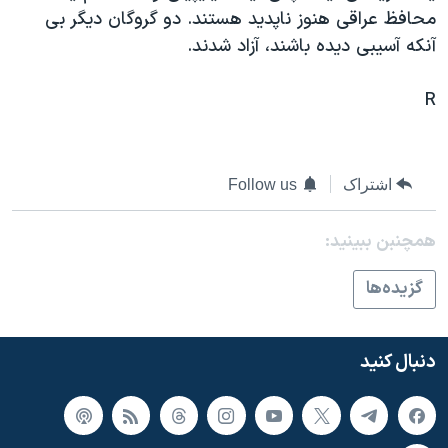
اسرائیل در جنگ
محافظ عراقی هنوز ناپديد هستند. دو گروگان ديگر بی
نرگس محمدی برنده جایزه نوبل صلح
آنکه آسيبی ديده باشند، آزاد شدند.
همایش محافظه‌کاران آمریکا «سی‌پک»
R
صفحه‌های ویژه
سفر پرزیدنت ترامپ به چین
اشتراک
Follow us
همچنبن ببینید:
گزيده‌ها
دنبال کنید