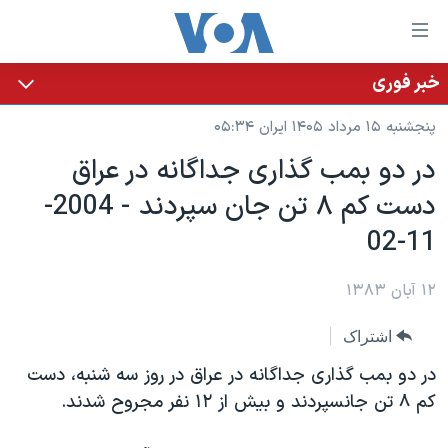
ینکهای
ابل
سترسی
خبر فوری
خانه
هش
پنجشنبه ۱۵ مرداد ۱۴۰۵ ایران ۰۵:۳۴
نسخه سبک وب‌سایت
ه
در دو بمب گذاری جداگانه در عراق
حتوای
موضوع ها
دست کم ۸ تن جان سپردند - 2004-
صلی
برنامه های تلویزیونی
ایران
هش
11-02
جدول برنامه ها
ه
آمریکا
فحه
صفحه‌های ویژه
۱۲ آبان ۱۳۸۳
جهان
صلی
فرکانس‌های صدای آمریکا
ورزشی
جام جهانی ۲۰۲۶
هش
اشتراک
پخش رادیویی
ه
گزیده‌ها
عملیات خشم حماسی
در دو بمب گذاری جداگانه در عراق در روز سه شنبه، دست
ستجو
۲۵۰سالگی آمریکا
ویژه برنامه‌ها
کم ۸ تن جانسپردند و بيش از ۱۲ نفر مجروح شدند.
یادگیری زبان انگلیسی
ویدیوها
بایگانی برنامه‌های تلویزیونی