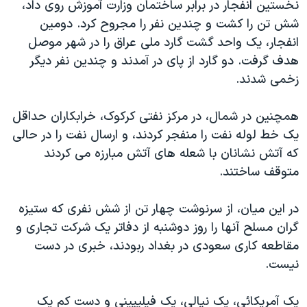
نخستين انفجار در برابر ساختمان وزارت آموزش روی داد،
دنبال کنید
مستندها
فرهنگ و زندگی
شش تن را کشت و چندين نفر را مجروح کرد. دومين
حقوق شهروندی
انتخابات ریاست جمهوری آمریکا ۲۰۲۴
انفجار، يک واحد گشت گارد ملی عراق را در شهر موصل
هدف گرفت. دو گارد از پای در آمدند و چندين نفر ديگر
اقتصادی
حمله جمهوری اسلامی به اسرائیل
زخمی شدند.
رمز مهسا
علم و فناوری
زبانهای مختلف
اسرائیل در جنگ
ورزش زنان در ایران
همچنين در شمال، در مرکز نفتی کرکوک، خرابکاران حداقل
يک خط لوله نفت را منفجر کردند، و ارسال نفت را در حالی
گالری عکس
اعتراضات زن، زندگی، آزادی
که آتش نشانان با شعله های آتش مبارزه می کردند
آرشیو پخش زنده
مجموعه مستندهای دادخواهی
متوقف ساختند.
تریبونال مردمی آبان ۹۸
در اين ميان، از سرنوشت چهار تن از شش نفری که ستيزه
دادگاه حمید نوری
گران مسلح آنها را روز دوشنبه از دفاتر يک شرکت تجاری و
چهل سال گروگان‌گیری
مقاطعه کاری سعودی در بغداد ربودند، خبری در دست
قانون شفافیت دارائی کادر رهبری ایران
نيست.
اعتراضات مردمی آبان ۹۸
يک آمريکائی، يک نپالی، يک فيليپينی و دست کم يک