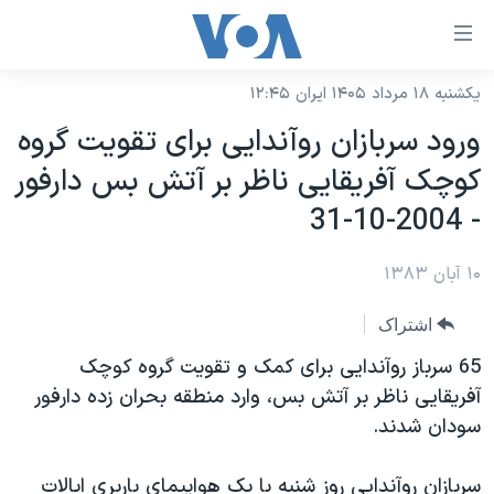
ینکهای
ابل
سترسی
یکشنبه ۱۸ مرداد ۱۴۰۵ ایران ۱۲:۴۵
خانه
هش
ورود سربازان روآندايی برای تقويت گروه
نسخه سبک وب‌سایت
ه
کوچک آفريقايی ناظر بر آتش بس دارفور
حتوای
موضوع ها
- 2004-10-31
صلی
برنامه های تلویزیونی
ایران
هش
۱۰ آبان ۱۳۸۳
جدول برنامه ها
ه
آمریکا
فحه
صفحه‌های ویژه
جهان
اشتراک
صلی
فرکانس‌های صدای آمریکا
ورزشی
جام جهانی ۲۰۲۶
65 سرباز روآندايی برای کمک و تقويت گروه کوچک
هش
پخش رادیویی
آفريقايی ناظر بر آتش بس، وارد منطقه بحران زده دارفور
ه
گزیده‌ها
عملیات خشم حماسی
سودان شدند.
ستجو
۲۵۰سالگی آمریکا
ویژه برنامه‌ها
یادگیری زبان انگلیسی
ویدیوها
بایگانی برنامه‌های تلویزیونی
سربازان روآندايی روز شنبه با يک هواپيمای باربری ايالات