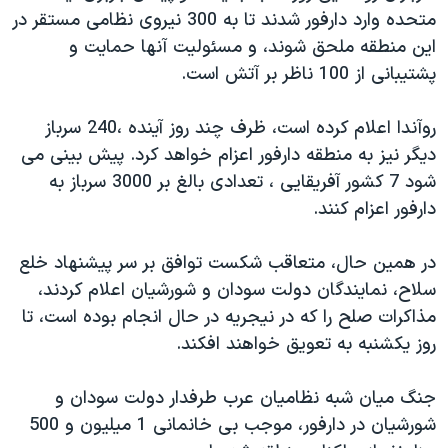
متحده وارد دارفور شدند تا به 300 نيروی نظامی مستقر در
دنبال کنید
مستندها
فرهنگ و زندگی
اين منطقه ملحق شوند، و مسئوليت آنها حمايت و
حقوق شهروندی
انتخابات ریاست جمهوری آمریکا ۲۰۲۴
پشتيبانی از 100 ناظر بر آتش است.
اقتصادی
حمله جمهوری اسلامی به اسرائیل
روآندا اعلام کرده است، ظرف چند روز آينده ،240 سرباز
رمز مهسا
علم و فناوری
زبانهای مختلف
ديگر نيز به منطقه دارفور اعزام خواهد کرد. پيش بينی می
اسرائیل در جنگ
ورزش زنان در ایران
شود 7 کشور آفريقايی ، تعدادی بالغ بر 3000 سرباز به
گالری عکس
اعتراضات زن، زندگی، آزادی
دارفور اعزام کنند.
آرشیو پخش زنده
مجموعه مستندهای دادخواهی
در همين حال، متعاقب شکست توافق بر سر پيشنهاد خلع
تریبونال مردمی آبان ۹۸
سلاح، نمايندگان دولت سودان و شورشيان اعلام کردند،
دادگاه حمید نوری
مذاکرات صلح را که در نيجريه در حال انجام بوده است، تا
روز يکشنبه به تعويق خواهند افکند.
چهل سال گروگان‌گیری
قانون شفافیت دارائی کادر رهبری ایران
جنگ ميان شبه نظاميان عرب طرفدار دولت سودان و
اعتراضات مردمی آبان ۹۸
شورشيان در دارفور، موجب بی خانمانی 1 ميليون و 500