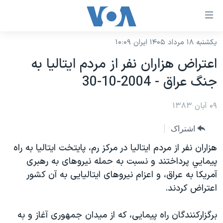
ینکهای
ابل
سترسی
یکشنبه ۱۸ مرداد ۱۴۰۵ ایران ۱۰:۰۹
خانه
هش
اعتراض هزاران نفر از مردم ايتاليا به
نسخه سبک وب‌سایت
ه
جنگ عراق - 2004-10-30
حتوای
موضوع ها
صلی
۰۹ آبان ۱۳۸۳
برنامه های تلویزیونی
ایران
هش
جدول برنامه ها
ه
آمریکا
اشتراک
فحه
صفحه‌های ویژه
جهان
هزاران نفر از مردم ايتاليا در مرکز رم، پايتخت ايتاليا به راه
صلی
فرکانس‌های صدای آمریکا
پيمايي پرداختند و نسبت به حمله نيروهای به رهبری
ورزشی
جام جهانی ۲۰۲۶
هش
آمريکا به عراق، و اعزام نيروهای ايتاليايی به آن کشور
پخش رادیویی
ه
گزیده‌ها
عملیات خشم حماسی
اعتراض کردند.
ستجو
۲۵۰سالگی آمریکا
ویژه برنامه‌ها
یادگیری زبان انگلیسی
برگزارکنندگان راه پيمايی، که از ميدان جمهوری آغاز و به
ویدیوها
بایگانی برنامه‌های تلویزیونی