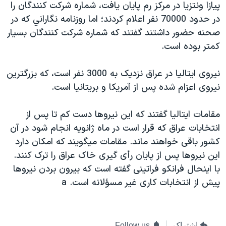
پيازا ونتزيا در مرکز رم پايان يافت، شماره شرکت کنندگان را
دنبال کنید
مستندها
فرهنگ و زندگی
در حدود 70000 نفر اعلام کردند؛ اما روزنامه نگاراني که در
حقوق شهروندی
انتخابات ریاست جمهوری آمریکا ۲۰۲۴
صحنه حضور داشتند گفتند که شماره شرکت کنندگان بسيار
کمتر بوده است.
اقتصادی
حمله جمهوری اسلامی به اسرائیل
رمز مهسا
علم و فناوری
نيروی ايتاليا در عراق نزديک به 3000 نفر است، که بزرگترين
زبانهای مختلف
اسرائیل در جنگ
ورزش زنان در ایران
نيروی اعزام شده پس از آمريکا و بريتانيا است.
گالری عکس
اعتراضات زن، زندگی، آزادی
مقامات ايتاليا گفتند که اين نيروها دست کم تا پس از
آرشیو پخش زنده
مجموعه مستندهای دادخواهی
انتخابات عراق که قرار است در ماه ژانويه انجام شود در آن
تریبونال مردمی آبان ۹۸
کشور باقی خواهند ماند. مقامات ميگويند که امکان دارد
اين نيروها پس از پايان رأی گيری خاک عراق را ترک کنند.
دادگاه حمید نوری
با اينحال فرانکو فراتينی گفته است که بيرون بردن نيروها
چهل سال گروگان‌گیری
پيش از انتخابات کاری غير مسؤلانه است. a
قانون شفافیت دارائی کادر رهبری ایران
اعتراضات مردمی آبان ۹۸
اشتراک
Follow us