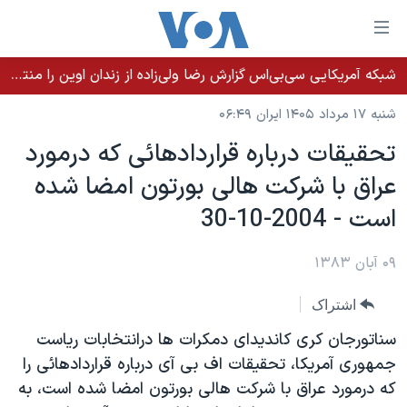
ینکهای
ابل
سترسی
شبکه آمریکایی سی‌بی‌‌اس گزارش رضا ولی‌زاده از زندان اوین را منتشر کرد؛ کامران حکمتی پیش از آغاز شیمی‌درمانی به زندان بازگردانده شد
خانه
هش
شنبه ۱۷ مرداد ۱۴۰۵ ایران ۰۶:۴۹
نسخه سبک وب‌سایت
ه
تحقيقات درباره قراردادهائی که درمورد
حتوای
موضوع ها
عراق با شرکت هالی بورتون امضا شده
صلی
برنامه های تلویزیونی
ایران
هش
است - 2004-10-30
جدول برنامه ها
ه
آمریکا
فحه
صفحه‌های ویژه
۰۹ آبان ۱۳۸۳
جهان
صلی
فرکانس‌های صدای آمریکا
ورزشی
جام جهانی ۲۰۲۶
هش
اشتراک
پخش رادیویی
ه
گزیده‌ها
عملیات خشم حماسی
سناتورجان کری کانديدای دمکرات ها درانتخابات رياست
ستجو
۲۵۰سالگی آمریکا
ویژه برنامه‌ها
جمهوری آمريکا، تحقيقات اف بی آی درباره قراردادهائی را
یادگیری زبان انگلیسی
که درمورد عراق با شرکت هالی بورتون امضا شده است، به
ویدیوها
بایگانی برنامه‌های تلویزیونی