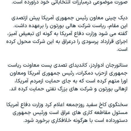
صورت موضوعی درمبارزات انتخاباتی خود درآورده است.
دنبال کنید
مستندها
فرهنگ و زندگی
حقوق شهروندی
انتخابات ریاست جمهوری آمریکا ۲۰۲۴
ديک چينی معاون رئيس جمهوری آمريکا پيش ازتصدی
اين مقام، رياست شرکت هالی بورتون را برعهده داشت.
اقتصادی
حمله جمهوری اسلامی به اسرائیل
گفته می شود وزارت دفاع آمريکا به گونه ای تبعيض آميز،
رمز مهسا
علم و فناوری
اجرای قرارداد پرسودی را درعراق به اين شرکت محول کرده
زبانهای مختلف
اسرائیل در جنگ
ورزش زنان در ایران
است.
گالری عکس
اعتراضات زن، زندگی، آزادی
سناتورجان ادواردز، کانديدای تصدی پست معاونت رياست
آرشیو پخش زنده
مجموعه مستندهای دادخواهی
جمهوری ازحزب دمکرات، رئيس جمهوری آمريکا ومعاون
تریبونال مردمی آبان ۹۸
اورا متهم کرده است که به جای حمايت ازمردم آمريکا،
ازهالی بورتون و شرکت های بزرگ نفتی حمايت کرده اند.
دادگاه حمید نوری
چهل سال گروگان‌گیری
سخنگوی کاخ سفيد روزجمعه اعلام کرد وزارت دفاع آمريکا
قانون شفافیت دارائی کادر رهبری ایران
مسئول مقاطعه کاری های عراق است ورئيس جمهوری
دستورداده است با هرگونه خلافکاری برخورد شود.
اعتراضات مردمی آبان ۹۸