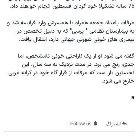
75 ساله تشکيلا خود گردان فلسطين انجام خواهند داد.
دنبال کنید
مستندها
فرهنگ و زندگی
حقوق شهروندی
انتخابات ریاست جمهوری آمریکا ۲۰۲۴
عرفات بامداد جمعه همراه با همسرش وارد فرانسه شد و
اقتصادی
حمله جمهوری اسلامی به اسرائیل
به بيمارستان نظامی " پِرسی" که به دليل تخصص در
بيماری های خونی شهرتی جهانی دارد، انتقال يافت.
رمز مهسا
علم و فناوری
زبانهای مختلف
اسرائیل در جنگ
ورزش زنان در ایران
گفته می شود او از يک ناراحتی خونی نامشخص، اما
گالری عکس
اعتراضات زن، زندگی، آزادی
جدی، رنج می برد. در مدت نزديک به سه سال، اين
نخستين بار است که عرفات از قرار گاه خود در کرانه غربی
آرشیو پخش زنده
مجموعه مستندهای دادخواهی
خارج می شود.
تریبونال مردمی آبان ۹۸
دادگاه حمید نوری
a
چهل سال گروگان‌گیری
قانون شفافیت دارائی کادر رهبری ایران
اشتراک
Follow us
اعتراضات مردمی آبان ۹۸