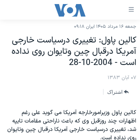
ینکهای
ابل
سترسی
جمعه ۱۶ مرداد ۱۴۰۵ ایران ۰۹:۱۸
خانه
هش
کالين پاول: تغييری درسياست خارجی
نسخه سبک وب‌سایت
ه
آمريکا درقبال چين وتايوان روی نداده
حتوای
موضوع ها
است - 2004-10-28
صلی
برنامه های تلویزیونی
ایران
هش
۰۷ آبان ۱۳۸۳
جدول برنامه ها
ه
آمریکا
فحه
صفحه‌های ویژه
جهان
اشتراک
صلی
فرکانس‌های صدای آمریکا
ورزشی
جام جهانی ۲۰۲۶
هش
پخش رادیویی
کالين پاول وزيرامورخارجه آمريکا می گويد علی رغم
ه
گزیده‌ها
عملیات خشم حماسی
اظهارات چند روزقبل وی که باعث ناراحتی مقامات تايپه
ستجو
۲۵۰سالگی آمریکا
ویژه برنامه‌ها
یادگیری زبان انگلیسی
شد، تغييری درسياست خارجی آمريکا درقبال چين وتايوان
ویدیوها
بایگانی برنامه‌های تلویزیونی
روی نداده است.