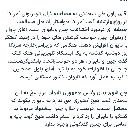
دنبال کنید
مستندها
فرهنگ و زندگی
آقای پاول طی سخنانی به مصاحبه گران تلويزيونی آمريکا
حقوق شهروندی
انتخابات ریاست جمهوری آمریکا ۲۰۲۴
در روزچهارشنبه گفت آمريکا خواستار راه حل مسالمت
اقتصادی
حمله جمهوری اسلامی به اسرائیل
جويانه ای درمورد اختلافات چين وتايوان است. آقای پاول
از رهبران چين خواست کوشش های خود را در زمينه گفتگو
رمز مهسا
علم و فناوری
زبانهای مختلف
با تايوان افزايش دهند. هنگامی که وزيرامورخارجه آمريکا
اسرائیل در جنگ
ورزش زنان در ایران
روز دوشنبه گذشته به يک ايستگاه تلويزيونی هنگ کنگ
گالری عکس
اعتراضات زن، زندگی، آزادی
گفت چين و تايوان، هر دو خواستاراتحاد بايکديگرهستند،
جنجالی با اظهارات خود به پا کرد. آقای پاول همچنين
آرشیو پخش زنده
مجموعه مستندهای دادخواهی
تاکيد به عمل آورد که تايوان، کشور مستقلی نيست.
تریبونال مردمی آبان ۹۸
دادگاه حمید نوری
چن شوی بيان رئيس جمهوری تايوان در پاسخ به اين
سخنان گفت هيچ کشوری حق ندارد به تايوان بگويد که
چهل سال گروگان‌گیری
مستقل نيست. درهمين حال، چين پيشنهاد مربوط به
قانون شفافیت دارائی کادر رهبری ایران
گفتگو با تايوان را رد کرد و اعلام داشت هيچ گونه پايه و
اعتراضات مردمی آبان ۹۸
اساسی برای چنين گفتگوئی وجود ندارد.