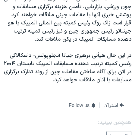
اسرائیل در جنگ
چون ورزشی، بازاريابی، تأمين هزينه برگزاری مسابقات و
نرگس محمدی برنده جایزه نوبل صلح
پوشش خبری آنها با مقامات چينی ملاقات خواهند کرد.
قرار است ژاک روگ رئيس کميته بين المللی المپيک با هو
همایش محافظه‌کاران آمریکا «سی‌پک»
جينتائو رئيس جمهوری چين و نيز رئيس کميته ترتيب
صفحه‌های ویژه
دهنده مسابقات المپيک در پکن ملاقات کند.
سفر پرزیدنت ترامپ به چین
در اين حال هيأتی برهبری جيانا آنجلوپولس- داسکالاکی
رئيس کميته ترتيب دهنده مسابقات المپيک تابستان ۲۰۰۴
در آتن برای آگاه ساختن مقامات چين از روند تدارک برگزاری
مسابقات با آنان ملاقات خواهد کرد.
اشتراک
Follow us
همچنبن ببینید: