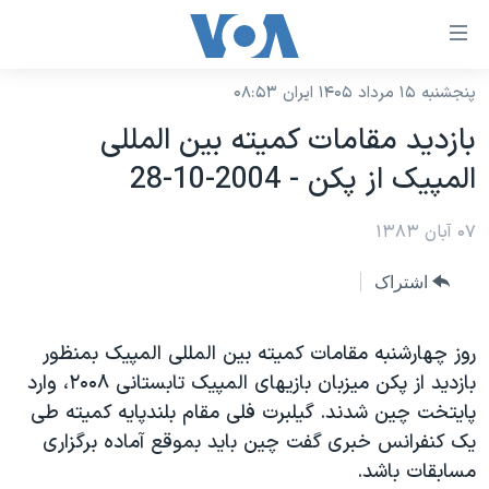
ینکهای
ابل
سترسی
پنجشنبه ۱۵ مرداد ۱۴۰۵ ایران ۰۸:۵۳
خانه
هش
بازديد مقامات کميته بين المللی
نسخه سبک وب‌سایت
ه
المپيک از پکن - 2004-10-28
حتوای
موضوع ها
صلی
۰۷ آبان ۱۳۸۳
برنامه های تلویزیونی
ایران
هش
جدول برنامه ها
ه
آمریکا
اشتراک
فحه
صفحه‌های ویژه
جهان
صلی
فرکانس‌های صدای آمریکا
روز چهارشنبه مقامات کميته بين المللی المپيک بمنظور
ورزشی
جام جهانی ۲۰۲۶
هش
بازديد از پکن ميزبان بازيهای المپيک تابستانی ۲۰۰۸، وارد
پخش رادیویی
ه
گزیده‌ها
عملیات خشم حماسی
پايتخت چين شدند. گيلبرت فلی مقام بلندپايه کميته طی
ستجو
۲۵۰سالگی آمریکا
ویژه برنامه‌ها
يک کنفرانس خبری گفت چين بايد بموقع آماده برگزاری
یادگیری زبان انگلیسی
مسابقات باشد.
ویدیوها
بایگانی برنامه‌های تلویزیونی