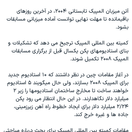
دنبال کنید
مستندها
فرهنگ و زندگی
آتن ميزبان المپيک تابستانی ۲۰۰۴، در آخرين روزهای
حقوق شهروندی
انتخابات ریاست جمهوری آمریکا ۲۰۲۴
باقيمانده تا مهلت نهايی توانست آماده ميزبانی مسابقات
بشود.
اقتصادی
حمله جمهوری اسلامی به اسرائیل
رمز مهسا
علم و فناوری
کميته بين المللی المپيک ترجيح می دهد که تشکيلات و
زبانهای مختلف
اسرائیل در جنگ
ورزش زنان در ایران
بنای استاديومهای پکن يکسال قبل از برگزاری مسابقات
المپيک ۲۰۰۸ تکميل شوند.
گالری عکس
اعتراضات زن، زندگی، آزادی
آرشیو پخش زنده
مجموعه مستندهای دادخواهی
در آغاز مقامات چين در نظر داشتند که ۱۰ استاديوم جديد
تریبونال مردمی آبان ۹۸
برای المپيک ۲۰۰۸ بسازند، ولی حال ميگويند ۵ استاديوم
خواهند ساخت تا مخارج ساختمان استاديومها را زير ۲
دادگاه حمید نوری
ميليارد دلار نگاهدارند. در اين حال انتظار می رود پکن
چهل سال گروگان‌گیری
۲/۲۴ ميليارد دلار برای ايجاد خطوط راه آهن زيرزمينی،
قانون شفافیت دارائی کادر رهبری ایران
جاده ها و غيره خرج کند.
اعتراضات مردمی آبان ۹۸
مقامات کميته بين المللی المپيک برای بحث درباره مباحثی