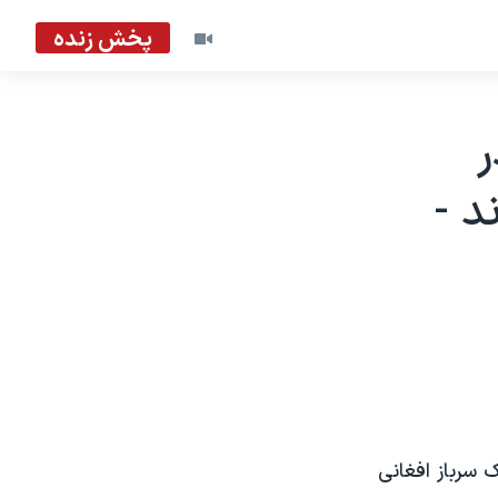
پخش زنده
ر
 -
 سرباز افغانی