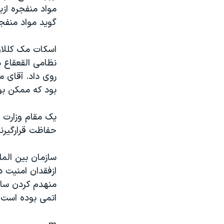
مستندها
فرهنگ و زندگی
مواد منفجره ا
حقوق شهروندی
انتخابات ریاست جمهوری آمریکا ۲۰۲۴
گويد مواد منفج
اقتصادی
حمله جمهوری اسلامی به اسرائیل
اسکات مک کللان
رمز مهسا
علم و فناوری
نظامی القعقاع د
اسرائیل در جنگ
ورزش زنان در ایران
روی داد. آقای 
بود که ممکن بو
گالری عکس
اعتراضات زن، زندگی، آزادی
آرشیو پخش زنده
مجموعه مستندهای دادخواهی
تریبونال مردمی آبان ۹۸
حفاظت قرارگيرند، 50 هزارسربازآمريکائی ديگردرعراق ل
دادگاه حمید نوری
سازمان بين المل
چهل سال گروگان‌گیری
ازفقدان امنيت د
قانون شفافیت دارائی کادر رهبری ایران
منهدم کردن ساخ
اتمی بوده است.
اعتراضات مردمی آبان ۹۸
اسرائیل در جنگ