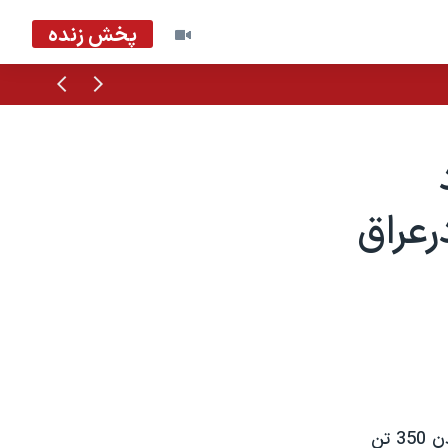
پخش زنده
قبلی
بعدی
ه درعراق
وزارت دفاع آمريکا اعلام کرد ارتش اين کشوردرحال تحقيقاتی درمورد ناپديد شدن 350 تن