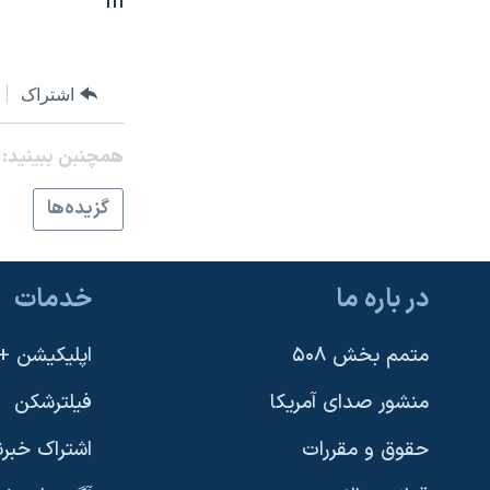
m
نرگس محمدی برنده جایزه نوبل صلح
همایش محافظه‌کاران آمریکا «سی‌پک»
اشتراک
صفحه‌های ویژه
سفر پرزیدنت ترامپ به چین
همچنبن ببینید:
گزيده‌ها
در باره ما
خدمات
متمم بخش ۵۰۸
اپلیکیشن +VOA
منشور صدای آمریکا
فیلترشکن
حقوق و مقررات
اشتراک خبرن