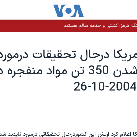
نگه هرمز؛ کشتی و خدمه سالم هستند
ريکا درحال تحقيقات درمورد
ناپديد شدن 350 تن مواد منفجر