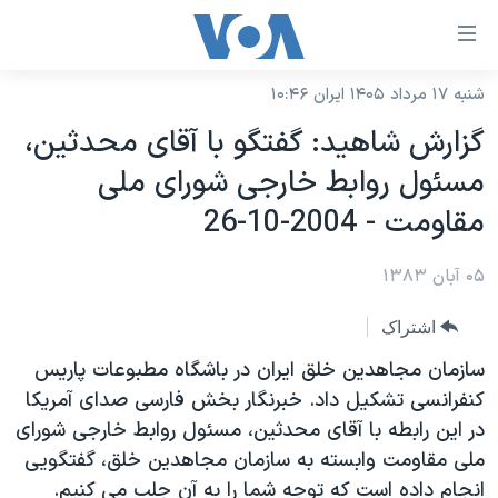
ینکهای
ابل
سترسی
شنبه ۱۷ مرداد ۱۴۰۵ ایران ۱۰:۴۶
خانه
هش
گزارش شاهيد: گفتگو با آقای محدثين،
نسخه سبک وب‌سایت
ه
مسئول روابط خارجی شورای ملی
حتوای
موضوع ها
مقاومت - 2004-10-26
صلی
برنامه های تلویزیونی
ایران
هش
۰۵ آبان ۱۳۸۳
جدول برنامه ها
ه
آمریکا
فحه
صفحه‌های ویژه
جهان
اشتراک
صلی
فرکانس‌های صدای آمریکا
ورزشی
جام جهانی ۲۰۲۶
سازمان مجاهدين خلق ايران در باشگاه مطبوعات پاريس
هش
پخش رادیویی
کنفرانسی تشکيل داد. خبرنگار بخش فارسی صدای آمريکا
ه
گزیده‌ها
عملیات خشم حماسی
در اين رابطه با آقای محدثين، مسئول روابط خارجی شورای
ستجو
۲۵۰سالگی آمریکا
ویژه برنامه‌ها
یادگیری زبان انگلیسی
ملی مقاومت وابسته به سازمان مجاهدين خلق، گفتگويی
ویدیوها
بایگانی برنامه‌های تلویزیونی
انجام داده است که توجه شما را به آن جلب می کنيم.