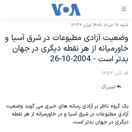
ینکهای
ابل
سترسی
شنبه ۱۷ مرداد ۱۴۰۵ ایران ۱۲:۳۶
خانه
هش
وضعيت آزادی مطبوعات در شرق آسيا و
نسخه سبک وب‌سایت
ه
خاورميانه از هر نقطه ديگری در جهان
حتوای
موضوع ها
بدتر است - 2004-10-26
صلی
برنامه های تلویزیونی
ایران
هش
۰۵ آبان ۱۳۸۳
جدول برنامه ها
ه
آمریکا
فحه
صفحه‌های ویژه
جهان
اشتراک
صلی
فرکانس‌های صدای آمریکا
ورزشی
جام جهانی ۲۰۲۶
هش
پخش رادیویی
يک گروه ناظر بر آزادی رسانه های خبری می گويد وضعيت
ه
گزیده‌ها
عملیات خشم حماسی
آزادی مطبوعات در شرق آسيا و در خاورميانه از هر نقطه
ستجو
۲۵۰سالگی آمریکا
ویژه برنامه‌ها
یادگیری زبان انگلیسی
ديگری در جهان بدتر است.
ویدیوها
بایگانی برنامه‌های تلویزیونی