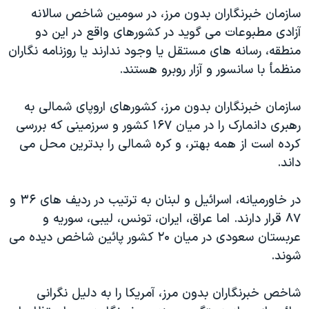
سازمان خبرنگاران بدون مرز، در سومين شاخص سالانه
دنبال کنید
مستندها
فرهنگ و زندگی
آزادی مطبوعات می گويد در کشورهای واقع در اين دو
حقوق شهروندی
انتخابات ریاست جمهوری آمریکا ۲۰۲۴
منطقه، رسانه های مستقل يا وجود ندارند يا روزنامه نگاران
اقتصادی
حمله جمهوری اسلامی به اسرائیل
منظمأ با سانسور و آزار روبرو هستند.
رمز مهسا
علم و فناوری
زبانهای مختلف
سازمان خبرنگاران بدون مرز، کشورهای اروپای شمالی به
اسرائیل در جنگ
ورزش زنان در ایران
رهبری دانمارک را در ميان ۱۶۷ کشور و سرزمينی که بررسی
گالری عکس
اعتراضات زن، زندگی، آزادی
کرده است از همه بهتر، و کره شمالی را بدترين محل می
داند.
آرشیو پخش زنده
مجموعه مستندهای دادخواهی
تریبونال مردمی آبان ۹۸
در خاورميانه، اسرائيل و لبنان به ترتيب در رديف های ۳۶ و
دادگاه حمید نوری
۸۷ قرار دارند. اما عراق، ايران، تونس، ليبی، سوريه و
عربستان سعودی در ميان ۲۰ کشور پائين شاخص ديده می
چهل سال گروگان‌گیری
شوند.
قانون شفافیت دارائی کادر رهبری ایران
اعتراضات مردمی آبان ۹۸
شاخص خبرنگاران بدون مرز، آمريکا را به دليل نگرانی