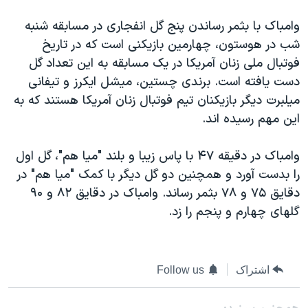
دنبال کنید
مستندها
فرهنگ و زندگی
وامباک با بثمر رساندن پنج گل انفجاری در مسابقه شنبه
حقوق شهروندی
انتخابات ریاست جمهوری آمریکا ۲۰۲۴
شب در هوستون، چهارمين بازيکنی است که در تاريخ
فوتبال ملی زنان آمريکا در يک مسابقه به اين تعداد گل
اقتصادی
حمله جمهوری اسلامی به اسرائیل
دست يافته است. برندی چستين، ميشل ايکرز و تيفانی
رمز مهسا
علم و فناوری
ميلبرت ديگر بازيکنان تيم فوتبال زنان آمريکا هستند که به
زبانهای مختلف
اسرائیل در جنگ
ورزش زنان در ایران
اين مهم رسيده اند.
گالری عکس
اعتراضات زن، زندگی، آزادی
وامباک در دقيقه ۴۷ با پاس زيبا و بلند "ميا هم"، گل اول
آرشیو پخش زنده
مجموعه مستندهای دادخواهی
را بدست آورد و همچنين دو گل ديگر با کمک "ميا هم" در
تریبونال مردمی آبان ۹۸
دقايق ۷۵ و ۷۸ بثمر رساند. وامباک در دقايق ۸۲ و ۹۰
گلهای چهارم و پنجم را زد.
دادگاه حمید نوری
چهل سال گروگان‌گیری
قانون شفافیت دارائی کادر رهبری ایران
اشتراک
Follow us
اعتراضات مردمی آبان ۹۸