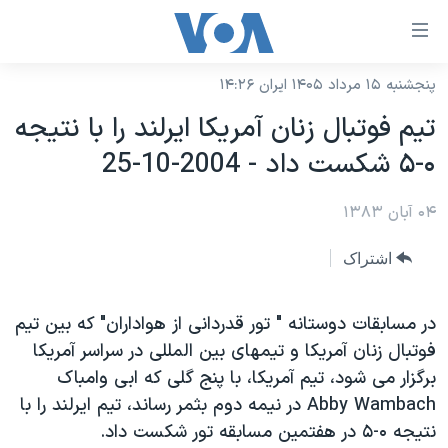
ینکهای
ابل
سترسی
پنجشنبه ۱۵ مرداد ۱۴۰۵ ایران ۱۴:۲۶
خانه
هش
تيم فوتبال زنان آمريکا ايرلند را با نتيجه
نسخه سبک وب‌سایت
ه
۰-۵ شکست داد - 2004-10-25
حتوای
موضوع ها
صلی
۰۴ آبان ۱۳۸۳
برنامه های تلویزیونی
ایران
هش
جدول برنامه ها
ه
آمریکا
اشتراک
فحه
صفحه‌های ویژه
جهان
صلی
فرکانس‌های صدای آمریکا
در مسابقات دوستانه " تور قدردانی از هواداران" که بين تيم
ورزشی
جام جهانی ۲۰۲۶
هش
فوتبال زنان آمريکا و تيمهای بين المللی در سراسر آمريکا
پخش رادیویی
ه
گزیده‌ها
عملیات خشم حماسی
برگزار می شود، تيم آمريکا، با پنج گلی که ابی وامباک
ستجو
۲۵۰سالگی آمریکا
ویژه برنامه‌ها
Abby Wambach در نيمه دوم بثمر رساند، تيم ايرلند را با
یادگیری زبان انگلیسی
نتيجه ۰-۵ در هفتمين مسابقه تور شکست داد.
ویدیوها
بایگانی برنامه‌های تلویزیونی