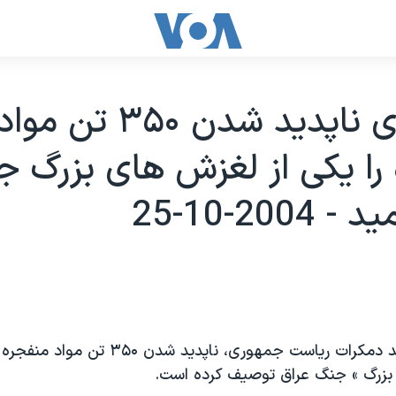
جان کری ناپديد شدن ۳۵۰ تن مواد
را يکی از لغزش های بزرگ 
2004-10-25
جان کری، کانديد دمکرات رياست جمهوری، ناپديد 
بزرگ » جنگ عراق توصيف کرده است.