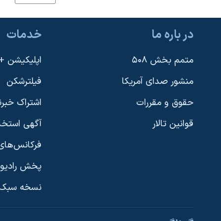
نرگس محمدی برنده جایزه نوبل صلح
همایش محافظه‌کاران آمریکا «سی‌پک»
در باره ما
خدمات
صفحه‌های ویژه
متمم بخش ۵۰۸
اپلیکیشن +VOA
سفر پرزیدنت ترامپ به چین
منشور صدای آمریکا
فیلترشکن
حقوق و مقررات
اشتراک خبرن
قوانین تالار
آگهی استخد
فرکانس‌های 
پخش رادیو
یادگیری زبان انگلیسی
نسخه سبک 
دنبال کنید