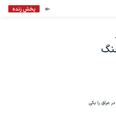
پخش زنده
جنگ
شدن ۳۵۰ تن مواد منفجره در عراق را يکی