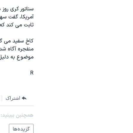
مستندها
فرهنگ و زندگی
سناتور کری روز 
حقوق شهروندی
انتخابات ریاست جمهوری آمریکا ۲۰۲۴
آمريکا، گفت سه
اقتصادی
حمله جمهوری اسلامی به اسرائیل
ثابت می کند که 
رمز مهسا
علم و فناوری
کاخ سفيد می گو
اسرائیل در جنگ
ورزش زنان در ایران
منفجره آگاه شد
گالری عکس
اعتراضات زن، زندگی، آزادی
موضوع به دليل 
آرشیو پخش زنده
مجموعه مستندهای دادخواهی
R
تریبونال مردمی آبان ۹۸
دادگاه حمید نوری
چهل سال گروگان‌گیری
اشتراک
قانون شفافیت دارائی کادر رهبری ایران
همچنبن ببینید:
اعتراضات مردمی آبان ۹۸
گزيده‌ها
اسرائیل در جنگ