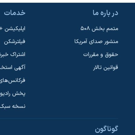
نرگس محمدی برنده جایزه نوبل صلح
در باره ما
خدمات
همایش محافظه‌کاران آمریکا «سی‌پک»
متمم بخش ۵۰۸
اپلیکیشن +VOA
صفحه‌های ویژه
سفر پرزیدنت ترامپ به چین
منشور صدای آمریکا
فیلترشکن
حقوق و مقررات
اشتراک خبرن
قوانین تالار
آگهی استخد
فرکانس‌های 
پخش رادیو
یادگیری زبان انگلیسی
نسخه سبک 
دنبال کنید
گوناگون