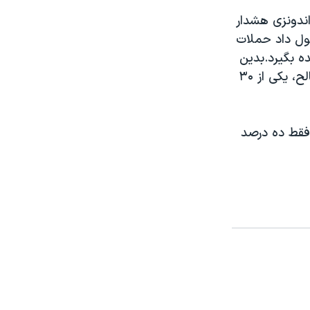
ندونزی هشدار
ند. اما وی قول داد حملات
ه بگيرد.بدين
منظور، وی از کمک دادستان کل جديد ، و رئيس دادگاه عالی ، عبدالرحمان صالح، يکی از ۳۰
فقط ده درصد