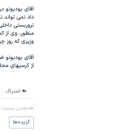
مستندها
فرهنگ و زندگی
آقای يوديونو د
حقوق شهروندی
انتخابات ریاست جمهوری آمریکا ۲۰۲۴
اقتصادی
حمله جمهوری اسلامی به اسرائیل
تروريستی داخلی 
رمز مهسا
علم و فناوری
وزيری که روز چه
اسرائیل در جنگ
ورزش زنان در ایران
گالری عکس
اعتراضات زن، زندگی، آزادی
آقای يوديونو ض
از کرسيهای مجلس
آرشیو پخش زنده
مجموعه مستندهای دادخواهی
تریبونال مردمی آبان ۹۸
دادگاه حمید نوری
اشتراک
چهل سال گروگان‌گیری
همچنبن ببینید:
قانون شفافیت دارائی کادر رهبری ایران
اعتراضات مردمی آبان ۹۸
گزيده‌ها
اسرائیل در جنگ