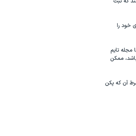
ند که تبت
 خود را
 مجله تايم
باشد، ممکن
رط آن که پکن