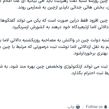
ن روزسه شنبه گفت رهبرتبت بايد طی بيانيه ای علنا اعلام ک
، بخش هائی جدائی ناپذير ازچين به شمارمی روند.
ن افزود فقط دراين صورت است که پکن می تواند گفتگوهای
الائی لاما ازتبعيدگاه خود درهند به کشورش ازسربگيرد.
نبه دولت چين در واکنش به مصاحبه روزيکشنبه دالائی لاما با
م به نقل ازدالائی لاما نوشت تبت درصورتی که مرتبط با چين 
هتری برخوردارشود.
ت تبت می تواند ازتکنولوژی وتخصص چين بهره مند شود، به ش
 تبت احترام بگذارد.
Follow us
چاپ