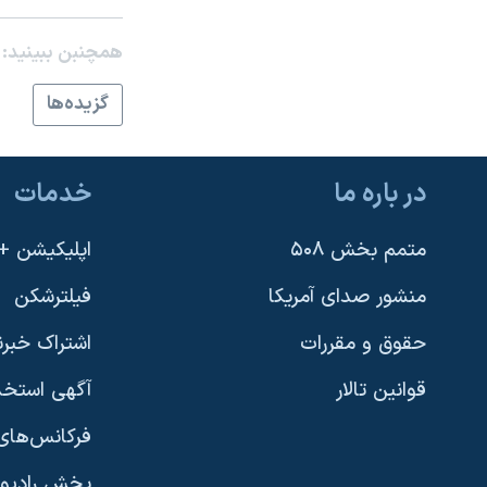
نرگس محمدی برنده جایزه نوبل صلح
همچنبن ببینید:
همایش محافظه‌کاران آمریکا «سی‌پک»
گزيده‌ها
صفحه‌های ویژه
سفر پرزیدنت ترامپ به چین
در باره ما
خدمات
متمم بخش ۵۰۸
اپلیکیشن +VOA
منشور صدای آمریکا
فیلترشکن
حقوق و مقررات
اشتراک خبرن
قوانین تالار
آگهی استخد
فرکانس‌های 
پخش رادیو