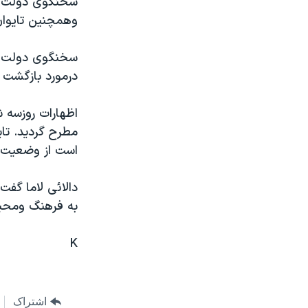
سخنگوی دولت چي
مستندها
فرهنگ و زندگی
وهمچنين تايوان
حقوق شهروندی
انتخابات ریاست جمهوری آمریکا ۲۰۲۴
اقتصادی
حمله جمهوری اسلامی به اسرائیل
سخنگوی دولت چي
درمورد بازگشت د
رمز مهسا
علم و فناوری
اسرائیل در جنگ
ورزش زنان در ایران
اظهارات روزسه ش
گالری عکس
اعتراضات زن، زندگی، آزادی
مطرح گرديد. تاي
است از وضعيت ب
آرشیو پخش زنده
مجموعه مستندهای دادخواهی
تریبونال مردمی آبان ۹۸
دالائی لاما گف
دادگاه حمید نوری
به فرهنگ ومحيط
چهل سال گروگان‌گیری
K
قانون شفافیت دارائی کادر رهبری ایران
اعتراضات مردمی آبان ۹۸
اسرائیل در جنگ
اشتراک