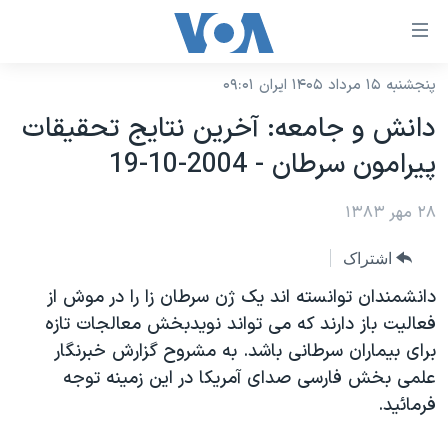
ینکهای
ابل
سترسی
پنجشنبه ۱۵ مرداد ۱۴۰۵ ایران ۰۹:۰۱
خانه
هش
دانش و جامعه: آخرين نتايج تحقيقات
نسخه سبک وب‌سایت
ه
پيرامون سرطان - 2004-10-19
حتوای
موضوع ها
صلی
۲۸ مهر ۱۳۸۳
برنامه های تلویزیونی
ایران
هش
جدول برنامه ها
ه
آمریکا
اشتراک
فحه
صفحه‌های ویژه
جهان
دانشمندان توانسته اند يک ژن سرطان زا را در موش از
صلی
فرکانس‌های صدای آمریکا
فعاليت باز دارند که می تواند نويدبخش معالجات تازه
ورزشی
جام جهانی ۲۰۲۶
هش
برای بيماران سرطانی باشد. به مشروح گزارش خبرنگار
پخش رادیویی
ه
گزیده‌ها
عملیات خشم حماسی
علمی بخش فارسی صدای آمريکا در اين زمينه توجه
ستجو
۲۵۰سالگی آمریکا
ویژه برنامه‌ها
فرمائيد.
یادگیری زبان انگلیسی
ویدیوها
بایگانی برنامه‌های تلویزیونی