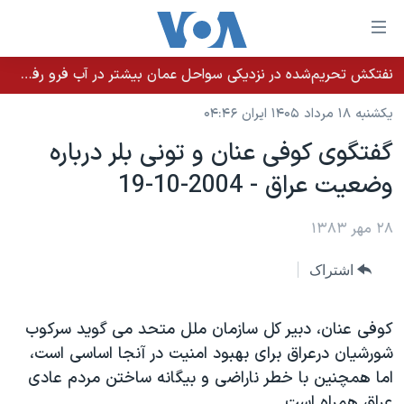
ینکهای
ابل
سترسی
نفتکش تحریم‌شده در نزدیکی سواحل عمان بیشتر در آب فرو رفت؛ نشت نفت ادامه دارد
خانه
هش
یکشنبه ۱۸ مرداد ۱۴۰۵ ایران ۰۴:۴۶
نسخه سبک وب‌سایت
ه
گفتگوی کوفی عنان و تونی بلر درباره
حتوای
موضوع ها
وضعيت عراق - 2004-10-19
صلی
برنامه های تلویزیونی
ایران
هش
جدول برنامه ها
ه
۲۸ مهر ۱۳۸۳
آمریکا
فحه
صفحه‌های ویژه
جهان
اشتراک
صلی
فرکانس‌های صدای آمریکا
ورزشی
جام جهانی ۲۰۲۶
هش
پخش رادیویی
ه
گزیده‌ها
عملیات خشم حماسی
کوفی عنان، دبير کل سازمان ملل متحد می گويد سرکوب
ستجو
شورشيان درعراق برای بهبود امنيت در آنجا اساسی است،
۲۵۰سالگی آمریکا
ویژه برنامه‌ها
یادگیری زبان انگلیسی
اما همچنين با خطر ناراضی و بيگانه ساختن مردم عادی
ویدیوها
بایگانی برنامه‌های تلویزیونی
عراق همراه است.