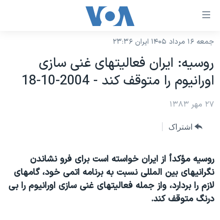
ینکهای
ابل
سترسی
جمعه ۱۶ مرداد ۱۴۰۵ ایران ۲۳:۳۶
خانه
هش
روسيه: ايران فعاليتهای غنی سازی
نسخه سبک وب‌سایت
ه
اورانيوم را متوقف کند - 2004-10-18
حتوای
موضوع ها
صلی
۲۷ مهر ۱۳۸۳
برنامه های تلویزیونی
ایران
هش
جدول برنامه ها
ه
آمریکا
اشتراک
فحه
صفحه‌های ویژه
جهان
صلی
فرکانس‌های صدای آمریکا
روسيه مؤکدأ از ايران خواسته است برای فرو نشاندن
ورزشی
جام جهانی ۲۰۲۶
هش
نگرانيهای بين المللی نسبت به برنامه اتمی خود، گامهای
پخش رادیویی
ه
گزیده‌ها
عملیات خشم حماسی
لازم را بردارد، واز جمله فعاليتهای غنی سازی اورانيوم را بی
ستجو
۲۵۰سالگی آمریکا
ویژه برنامه‌ها
درنگ متوقف کند.
یادگیری زبان انگلیسی
ویدیوها
بایگانی برنامه‌های تلویزیونی