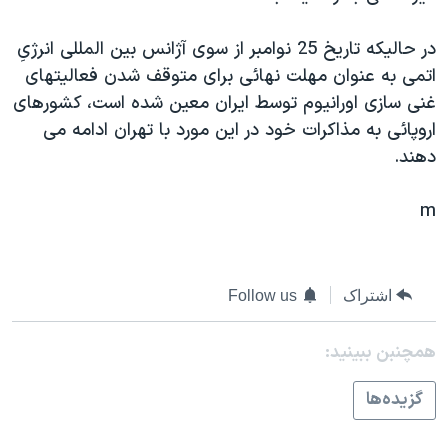
اسرائیل در جنگ
نرگس محمدی برنده جایزه نوبل صلح
در حاليکه تاريخ 25 نوامبر از سوی آژانس بين المللی انرژیِ
اتمی به عنوان مهلت نهائی برای متوقف شدن فعاليتهای
همایش محافظه‌کاران آمریکا «سی‌پک»
غنی سازی اورانيوم توسط ايران معين شده است، کشورهای
صفحه‌های ویژه
اروپائی به مذاکرات خود در اين مورد با تهران ادامه می
سفر پرزیدنت ترامپ به چین
دهند.
m
اشتراک
Follow us
همچنبن ببینید:
گزيده‌ها