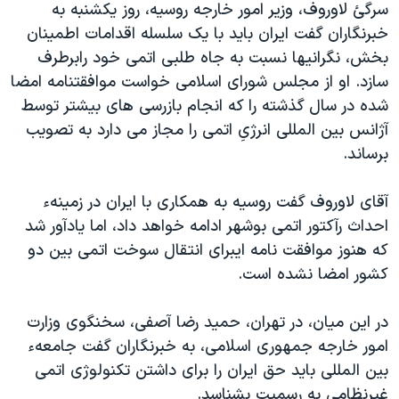
سرگئ لاوروف، وزير امور خارجه روسيه، روز يکشنبه به
دنبال کنید
مستندها
فرهنگ و زندگی
خبرنگاران گفت ايران بايد با يک سلسله اقدامات اطمينان
حقوق شهروندی
انتخابات ریاست جمهوری آمریکا ۲۰۲۴
بخش، نگرانيها نسبت به جاه طلبی اتمی خود رابرطرف
سازد. او از مجلس شورای اسلامی خواست موافقتنامه امضا
اقتصادی
حمله جمهوری اسلامی به اسرائیل
شده در سال گذشته را که انجام بازرسی های بيشتر توسط
رمز مهسا
علم و فناوری
آژانس بين المللی انرژیِ اتمی را مجاز می دارد به تصويب
زبانهای مختلف
اسرائیل در جنگ
ورزش زنان در ایران
برساند.
گالری عکس
اعتراضات زن، زندگی، آزادی
آقای لاوروف گفت روسيه به همکاری با ايران در زمينهء
آرشیو پخش زنده
مجموعه مستندهای دادخواهی
احداث رآکتور اتمی بوشهر ادامه خواهد داد، اما يادآور شد
تریبونال مردمی آبان ۹۸
که هنوز موافقت نامه ایبرای انتقال سوخت اتمی بين دو
کشور امضا نشده است.
دادگاه حمید نوری
چهل سال گروگان‌گیری
در اين ميان، در تهران، حميد رضا آصفی، سخنگوی وزارت
قانون شفافیت دارائی کادر رهبری ایران
امور خارجه جمهوری اسلامی، به خبرنگاران گفت جامعهء
بين المللی بايد حق ايران را برای داشتن تکنولوژی اتمی
اعتراضات مردمی آبان ۹۸
غيرنظامی به رسميت بشناسد.