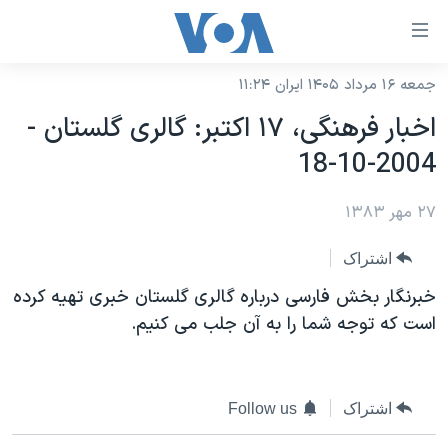
ینکهای
ابل
سترسی
جمعه ۱۶ مرداد ۱۴۰۵ ایران ۱۱:۲۴
خانه
هش
اخبار فرهنگی، ١٧ اکتبر: گالری گلستان -
نسخه سبک وب‌سایت
ه
2004-10-18
حتوای
موضوع ها
صلی
۲۷ مهر ۱۳۸۳
برنامه های تلویزیونی
ایران
هش
جدول برنامه ها
ه
آمریکا
اشتراک
فحه
صفحه‌های ویژه
جهان
خبرنگار بخش فارسی درباره گالری گلستان خبری تهيه کرده
صلی
فرکانس‌های صدای آمریکا
است که توجه شما را به آن جلب می کنيم.
ورزشی
جام جهانی ۲۰۲۶
هش
پخش رادیویی
ه
گزیده‌ها
عملیات خشم حماسی
ستجو
۲۵۰سالگی آمریکا
ویژه برنامه‌ها
یادگیری زبان انگلیسی
اشتراک
Follow us
ویدیوها
بایگانی برنامه‌های تلویزیونی