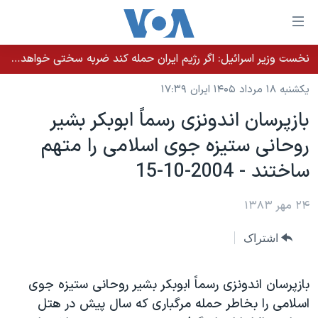
ینکهای
ابل
سترسی
نخست وزیر اسرائيل: اگر رژیم ایران حمله کند ضربه سختی خواهد خورد
خانه
هش
یکشنبه ۱۸ مرداد ۱۴۰۵ ایران ۱۷:۳۹
نسخه سبک وب‌سایت
ه
بازپرسان اندونزی رسماً ابوبکر بشير
حتوای
موضوع ها
روحانی ستيزه جوی اسلامی را متهم
صلی
برنامه های تلویزیونی
ایران
هش
ساختند - 2004-10-15
جدول برنامه ها
ه
آمریکا
فحه
صفحه‌های ویژه
۲۴ مهر ۱۳۸۳
جهان
صلی
فرکانس‌های صدای آمریکا
ورزشی
جام جهانی ۲۰۲۶
هش
اشتراک
پخش رادیویی
ه
گزیده‌ها
عملیات خشم حماسی
ستجو
۲۵۰سالگی آمریکا
ویژه برنامه‌ها
بازپرسان اندونزی رسماً ابوبکر بشير روحانی ستيزه جوی
یادگیری زبان انگلیسی
اسلامی را بخاطر حمله مرگباری که سال پيش در هتل
ویدیوها
بایگانی برنامه‌های تلویزیونی