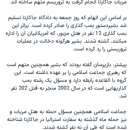
مريات جاکارتا انجام گرفت به تروريسم متهم ساخته اند.
دنبال کنید
مستندها
فرهنگ و زندگی
حقوق شهروندی
انتخابات ریاست جمهوری آمریکا ۲۰۲۴
بر اساس اين اتهام که روز جمعه به دادگاه جاکارتا تسليم
شد بشيردستور بمب گذاری را صادر کرده است. براثر اين
اقتصادی
حمله جمهوری اسلامی به اسرائیل
بمب گذاری 12 نفر در هتل مزبور، که آمريکاييان آن را اداره
رمز مهسا
علم و فناوری
ميکنند، کشته شدند. بشير هرگونه دخالت در عمليات
زبانهای مختلف
اسرائیل در جنگ
ورزش زنان در ایران
تروريستی را رد کرده است.
گالری عکس
اعتراضات زن، زندگی، آزادی
پيشتر، بازپرسان گفته بودند که بشير همچنين متهم است
آرشیو پخش زنده
مجموعه مستندهای دادخواهی
که رهبری جماعت اسلامی را بر عهده داشته است. اين
تریبونال مردمی آبان ۹۸
گروه با القاعده رابطه دارد و مسؤل يک رشته بمب
گذاريهايی است که در سال 2002 منجر به قتل 202 نفر
دادگاه حمید نوری
شد.
چهل سال گروگان‌گیری
قانون شفافیت دارائی کادر رهبری ایران
جماعت اسلامی همچنين مسؤل حمله به هتل مريات و
نيز حمله ماه گذشته به سفارت استراليا در جاکارتا شناخته
اعتراضات مردمی آبان ۹۸
شده است که طی آن نه نفر کشته شدند.