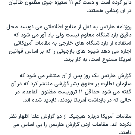
داير کرده است و دست کم ١۱ ستيزه جوی مظنون طالبان
دنبال کنید
مستندها
فرهنگ و زندگی
در آن زندانی هستند.
حقوق شهروندی
انتخابات ریاست جمهوری آمریکا ۲۰۲۴
روزنامه هارتس به نقل از منابع اطلاعاتی می نويسد محل
اقتصادی
حمله جمهوری اسلامی به اسرائیل
دقيق بازداشتگاه معلوم نيست ولی ياد آور می شود که
رمز مهسا
علم و فناوری
استفاده از بازداشتگاه های خارجی به مقامات آمريکائی
زبانهای مختلف
اسرائیل در جنگ
ورزش زنان در ایران
اجازه می دهد شيوه های بازجوئی را که بر اساس قوانين
آمريکا ممنوع است، به کار برند.
گالری عکس
اعتراضات زن، زندگی، آزادی
آرشیو پخش زنده
مجموعه مستندهای دادخواهی
گزارش هارتس يک روز پس از آن منتشر می شود که
تریبونال مردمی آبان ۹۸
سازمان نظارت بر حقوق بشر گزارشی منتشر کرد که در آن
گفته می شود حداقل ١۱ تروريست مظنون القاعده، در
دادگاه حمید نوری
حالی که در بازداشت آمريکا بودند، ناپديد شده اند.
چهل سال گروگان‌گیری
قانون شفافیت دارائی کادر رهبری ایران
مقامات آمريکا درباره هيچيک از دو گزارش علنا اظهار نظر
نکرده اند. مقامات اردن گزارش هارتس را بی اساس می
اعتراضات مردمی آبان ۹۸
نامند.