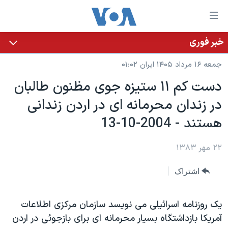
ینکهای
ابل
سترسی
خبر فوری
خانه
هش
جمعه ۱۶ مرداد ۱۴۰۵ ایران ۰۱:۰۲
نسخه سبک وب‌سایت
ه
دست کم ١۱ ستيزه جوی مظنون طالبان
حتوای
موضوع ها
در زندان محرمانه ای در اردن زندانی
صلی
برنامه های تلویزیونی
ایران
هش
هستند - 2004-10-13
جدول برنامه ها
ه
آمریکا
فحه
صفحه‌های ویژه
۲۲ مهر ۱۳۸۳
جهان
صلی
فرکانس‌های صدای آمریکا
ورزشی
جام جهانی ۲۰۲۶
هش
اشتراک
پخش رادیویی
ه
گزیده‌ها
عملیات خشم حماسی
ستجو
۲۵۰سالگی آمریکا
ویژه برنامه‌ها
يک روزنامه اسرائيلی می نويسد سازمان مرکزی اطلاعات
یادگیری زبان انگلیسی
آمريکا بازداشتگاه بسيار محرمانه ای برای بازجوئی در اردن
ویدیوها
بایگانی برنامه‌های تلویزیونی