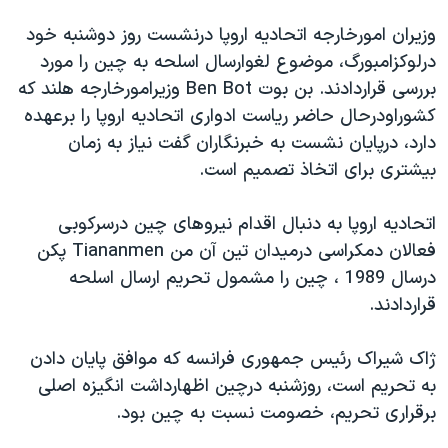
دنبال کنید
مستندها
فرهنگ و زندگی
وزيران امورخارجه اتحاديه اروپا درنشست روز دوشنبه خود
حقوق شهروندی
انتخابات ریاست جمهوری آمریکا ۲۰۲۴
درلوکزامبورگ، موضوع لغوارسال اسلحه به چين را مورد
بررسی قراردادند. بن بوت Ben Bot وزيرامورخارجه هلند که
اقتصادی
حمله جمهوری اسلامی به اسرائیل
کشوراودرحال حاضر رياست ادواری اتحاديه اروپا را برعهده
رمز مهسا
علم و فناوری
دارد، درپايان نشست به خبرنگاران گفت نياز به زمان
زبانهای مختلف
اسرائیل در جنگ
ورزش زنان در ایران
بيشتری برای اتخاذ تصميم است.
گالری عکس
اعتراضات زن، زندگی، آزادی
اتحاديه اروپا به دنبال اقدام نيروهای چين درسرکوبی
آرشیو پخش زنده
مجموعه مستندهای دادخواهی
فعالان دمکراسی درميدان تين آن من Tiananmen پکن
تریبونال مردمی آبان ۹۸
درسال 1989 ، چين را مشمول تحريم ارسال اسلحه
قراردادند.
دادگاه حمید نوری
چهل سال گروگان‌گیری
ژاک شيراک رئيس جمهوری فرانسه که موافق پايان دادن
قانون شفافیت دارائی کادر رهبری ایران
به تحريم است، روزشنبه درچين اظهارداشت انگيزه اصلی
برقراری تحريم، خصومت نسبت به چين بود.
اعتراضات مردمی آبان ۹۸