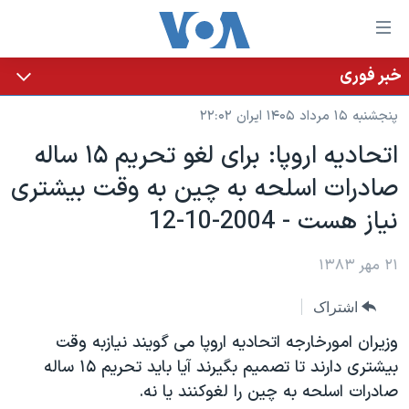
ینکهای
ابل
سترسی
خبر فوری
خانه
هش
پنجشنبه ۱۵ مرداد ۱۴۰۵ ایران ۲۲:۰۲
نسخه سبک وب‌سایت
ه
اتحاديه اروپا: برای لغو تحريم ۱۵ ساله
حتوای
موضوع ها
صادرات اسلحه به چين به وقت بيشتری
صلی
برنامه های تلویزیونی
ایران
هش
نياز هست - 2004-10-12
جدول برنامه ها
ه
آمریکا
فحه
صفحه‌های ویژه
۲۱ مهر ۱۳۸۳
جهان
صلی
فرکانس‌های صدای آمریکا
ورزشی
جام جهانی ۲۰۲۶
هش
اشتراک
پخش رادیویی
ه
گزیده‌ها
عملیات خشم حماسی
وزيران امورخارجه اتحاديه اروپا می گويند نيازبه وقت
ستجو
۲۵۰سالگی آمریکا
ویژه برنامه‌ها
بيشتری دارند تا تصميم بگيرند آيا بايد تحريم ۱۵ ساله
یادگیری زبان انگلیسی
صادرات اسلحه به چين را لغوکنند يا نه.
ویدیوها
بایگانی برنامه‌های تلویزیونی