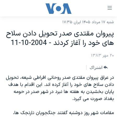
ینکهای
ابل
سترسی
شنبه ۱۷ مرداد ۱۴۰۵ ایران ۱۷:۳۵
خانه
هش
پيروان مقتدی صدر تحويل دادن سلاح
نسخه سبک وب‌سایت
ه
های خود را آغاز کردند - 2004-10-11
حتوای
موضوع ها
صلی
۲۰ مهر ۱۳۸۳
برنامه های تلویزیونی
ایران
هش
جدول برنامه ها
ه
آمریکا
اشتراک
فحه
صفحه‌های ویژه
جهان
در عراق پيروان مقتدی صدر روحانی افراطی شيعه، تحويل
صلی
فرکانس‌های صدای آمریکا
دادن سلاح های خود را آغاز کرده اند. اين اقدام با هدف
ورزشی
جام جهانی ۲۰۲۶
هش
پايان بخشيدن به هفته ها نبرد در شهر صدر در حومه
پخش رادیویی
ه
گزیده‌ها
عملیات خشم حماسی
بغداد صورت می گيرد.
ستجو
۲۵۰سالگی آمریکا
ویژه برنامه‌ها
یادگیری زبان انگلیسی
مقامات شهر روز دوشنبه گفتند جنگجويان نارنجک ها،
ویدیوها
بایگانی برنامه‌های تلویزیونی