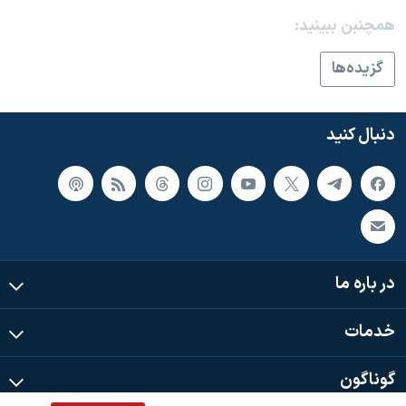
اسرائیل در جنگ
همچنبن ببینید:
نرگس محمدی برنده جایزه نوبل صلح
گزيده‌ها
همایش محافظه‌کاران آمریکا «سی‌پک»
صفحه‌های ویژه
دنبال کنید
سفر پرزیدنت ترامپ به چین
در باره ما
خدمات
گوناگون