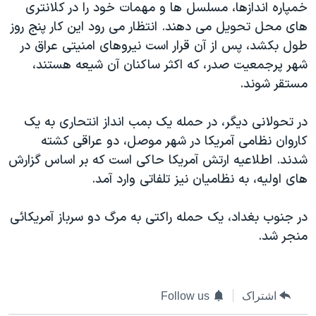
خمپاره اندازها، مسلسل ها و مهمات خود را در کلانتری
دنبال کنید
مستندها
فرهنگ و زندگی
های محل تحويل می دهند. انتظار می رود اين کار پنج روز
حقوق شهروندی
انتخابات ریاست جمهوری آمریکا ۲۰۲۴
طول بکشد، پس از آن قرار است نيروهای امنيتی عراق در
شهر پرجمعيت صدر، که اکثر ساکنان آن شيعه هستند،
اقتصادی
حمله جمهوری اسلامی به اسرائیل
مستقر شوند.
رمز مهسا
علم و فناوری
زبانهای مختلف
اسرائیل در جنگ
ورزش زنان در ایران
در تحولانی ديگر، در حمله يک بمب انداز انتحاری به يک
کاروان نظامی آمريکا در شهر موصل، دو عراقی کشته
گالری عکس
اعتراضات زن، زندگی، آزادی
شدند. اطلاعيه ارتش آمريکا حاکی است که بر اساس گزارش
آرشیو پخش زنده
مجموعه مستندهای دادخواهی
های اوليه، به نظاميان نيز تلفاتی وارد آمد.
تریبونال مردمی آبان ۹۸
در جنوب بغداد، يک حمله راکتی به مرگ دو سرباز آمريکائی
دادگاه حمید نوری
منجر شد.
چهل سال گروگان‌گیری
قانون شفافیت دارائی کادر رهبری ایران
اعتراضات مردمی آبان ۹۸
اشتراک
Follow us