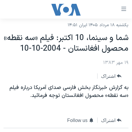
ینکهای
ابل
سترسی
یکشنبه ۱۸ مرداد ۱۴۰۵ ایران ۱۴:۵۱
خانه
هش
شما و سينما، 10 اکتبر: فيلم «سه نقطه»
نسخه سبک وب‌سایت
ه
محصول افغانستان - 2004-10-10
حتوای
موضوع ها
صلی
۱۹ مهر ۱۳۸۳
برنامه های تلویزیونی
ایران
هش
جدول برنامه ها
ه
آمریکا
اشتراک
فحه
صفحه‌های ویژه
جهان
به گزارش خبرنگار بخش فارسی صدای آمريکا درباره فيلم
صلی
فرکانس‌های صدای آمریکا
«سه نقطه» محصول افغانستان توجه فرمائيد.
ورزشی
جام جهانی ۲۰۲۶
هش
پخش رادیویی
ه
گزیده‌ها
عملیات خشم حماسی
ستجو
۲۵۰سالگی آمریکا
ویژه برنامه‌ها
یادگیری زبان انگلیسی
اشتراک
Follow us
ویدیوها
بایگانی برنامه‌های تلویزیونی