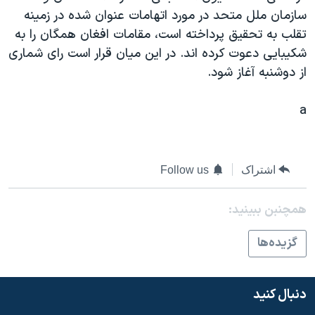
اسرائیل در جنگ
سازمان ملل متحد در مورد اتهامات عنوان شده در زمينه
نرگس محمدی برنده جایزه نوبل صلح
تقلب به تحقيق پرداخته است، مقامات افغان همگان را به
شکيبايی دعوت کرده اند. در اين ميان قرار است رای شماری
همایش محافظه‌کاران آمریکا «سی‌پک»
از دوشنبه آغاز شود.
صفحه‌های ویژه
سفر پرزیدنت ترامپ به چین
a
اشتراک
Follow us
همچنبن ببینید:
گزيده‌ها
دنبال کنید