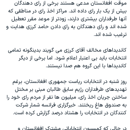
موقت افغانستان مدعی هستند برخی از رای دهندگان
دنبال کنید
مستندها
فرهنگ و زندگی
بيش از يک بار رای داده اند. مراکز اخذ رای در مناطقی که
حقوق شهروندی
انتخابات ریاست جمهوری آمریکا ۲۰۲۴
آنها طرفداران بيشتری دارند، زودتر از موعد مقرر تعطيل
شده اند و رای دهندگان به رای دادن حامد کرزی هدايت و
اقتصادی
حمله جمهوری اسلامی به اسرائیل
ترغيب شده اند.
رمز مهسا
علم و فناوری
زبانهای مختلف
اسرائیل در جنگ
ورزش زنان در ایران
کانديداهای مخالف آقای کرزی می گويند بدينگونه تمامی
انتخابات بايد بی اعتبار اعلام شود. اما برخی از ديگر
گالری عکس
اعتراضات زن، زندگی، آزادی
کانديداها با اين گروه هم صدا نيستند.
آرشیو پخش زنده
مجموعه مستندهای دادخواهی
تریبونال مردمی آبان ۹۸
روز شنبه در انتخابات رياست جمهوری افغانستان، برغم
تهديدهای طرفداران رژيم سابق طالبان مبنی بر مختل
دادگاه حمید نوری
ساختن جريان اخذ رای، ميليون ها نفر از مردم رای خود را
چهل سال گروگان‌گیری
به صندوق هاغ ريختند. خبرگزاری فرانسه شمار شرکت
قانون شفافیت دارائی کادر رهبری ایران
کنندگان در انتخابات را هشتاد درصد گزارش کرده است.
اعتراضات مردمی آبان ۹۸
در حالی که کمسيون انتخاباتی مشترک افغانستان و