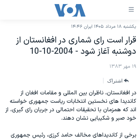
ینکهای
ابل
سترسی
یکشنبه ۱۸ مرداد ۱۴۰۵ ایران ۱۴:۴۶
خانه
هش
قرار است رای شماری در افغانستان از
نسخه سبک وب‌سایت
ه
دوشنبه آغاز شود - 2004-10-10
حتوای
موضوع ها
صلی
۱۹ مهر ۱۳۸۳
برنامه های تلویزیونی
ایران
هش
جدول برنامه ها
ه
آمریکا
اشتراک
فحه
صفحه‌های ویژه
جهان
در افغانستان، ناظران بين المللی و مقامات افغان از
صلی
فرکانس‌های صدای آمریکا
کانديدا های نخستين انتخابات رياست جمهوری خواسته
ورزشی
جام جهانی ۲۰۲۶
هش
اند که همزمان با تحقيقات احتمالی در جريان رای گيری، از
پخش رادیویی
ه
گزیده‌ها
عملیات خشم حماسی
خود صبر و شکيبايی نشان دهند.
ستجو
۲۵۰سالگی آمریکا
ویژه برنامه‌ها
یادگیری زبان انگلیسی
برخی از کانديداهای مخالف حامد کرزی، رئيس جمهوری
ویدیوها
بایگانی برنامه‌های تلویزیونی