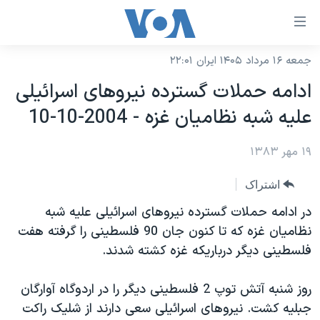
ینکهای
ابل
سترسی
جمعه ۱۶ مرداد ۱۴۰۵ ایران ۲۲:۰۱
خانه
هش
ادامه حملات گسترده نيروهای اسرائيلی
نسخه سبک وب‌سایت
ه
عليه شبه نظاميان غزه - 2004-10-10
حتوای
موضوع ها
صلی
۱۹ مهر ۱۳۸۳
برنامه های تلویزیونی
ایران
هش
جدول برنامه ها
ه
آمریکا
اشتراک
فحه
صفحه‌های ویژه
جهان
در ادامه حملات گسترده نيروهای اسرائيلی عليه شبه
صلی
فرکانس‌های صدای آمریکا
نظاميان غزه که تا کنون جان 90 فلسطينی را گرفته هفت
ورزشی
جام جهانی ۲۰۲۶
هش
فلسطينی ديگر درباريکه غزه کشته شدند.
پخش رادیویی
ه
گزیده‌ها
عملیات خشم حماسی
ستجو
۲۵۰سالگی آمریکا
ویژه برنامه‌ها
روز شنبه آتش توپ 2 فلسطينی ديگر را در اردوگاه آوارگان
یادگیری زبان انگلیسی
جبليه کشت. نيروهای اسرائيلی سعی دارند از شليک راکت
ویدیوها
بایگانی برنامه‌های تلویزیونی