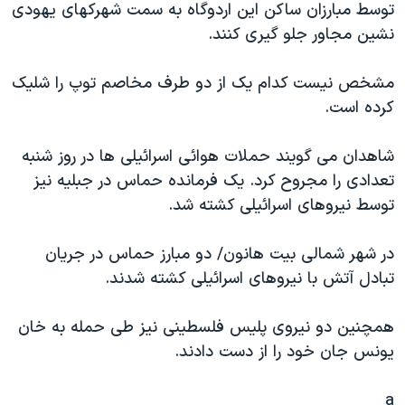
توسط مبارزان ساکن اين اردوگاه به سمت شهرکهای يهودی
دنبال کنید
مستندها
فرهنگ و زندگی
نشين مجاور جلو گيری کنند.
حقوق شهروندی
انتخابات ریاست جمهوری آمریکا ۲۰۲۴
مشخص نيست کدام يک از دو طرف مخاصم توپ را شليک
اقتصادی
حمله جمهوری اسلامی به اسرائیل
کرده است.
رمز مهسا
علم و فناوری
زبانهای مختلف
اسرائیل در جنگ
ورزش زنان در ایران
شاهدان می گويند حملات هوائی اسرائيلی ها در روز شنبه
تعدادی را مجروح کرد. يک فرمانده حماس در جبليه نيز
گالری عکس
اعتراضات زن، زندگی، آزادی
توسط نيروهای اسرائيلی کشته شد.
آرشیو پخش زنده
مجموعه مستندهای دادخواهی
تریبونال مردمی آبان ۹۸
در شهر شمالی بيت هانون/ دو مبارز حماس در جريان
تبادل آتش با نيروهای اسرائيلی کشته شدند.
دادگاه حمید نوری
چهل سال گروگان‌گیری
همچنين دو نيروی پليس فلسطينی نيز طی حمله به خان
قانون شفافیت دارائی کادر رهبری ایران
يونس جان خود را از دست دادند.
اعتراضات مردمی آبان ۹۸
a