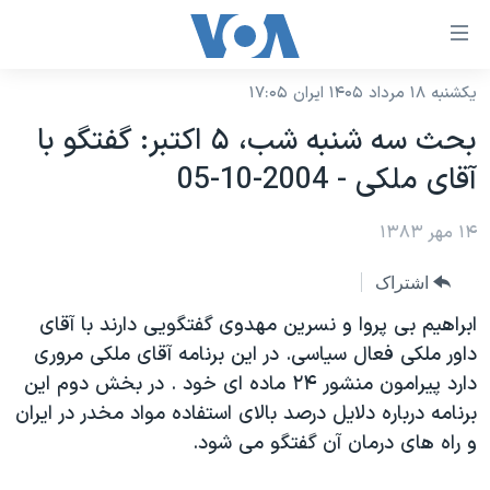
ینکهای
ابل
سترسی
یکشنبه ۱۸ مرداد ۱۴۰۵ ایران ۱۷:۰۵
خانه
هش
بحث سه شنبه شب، ۵ اکتبر: گفتگو با
نسخه سبک وب‌سایت
ه
آقای ملکی - 2004-10-05
حتوای
موضوع ها
صلی
۱۴ مهر ۱۳۸۳
برنامه های تلویزیونی
ایران
هش
جدول برنامه ها
ه
آمریکا
اشتراک
فحه
صفحه‌های ویژه
جهان
ابراهيم بی پروا و نسرين مهدوی گفتگويی دارند با آقای
صلی
فرکانس‌های صدای آمریکا
داور ملکی فعال سياسی. در اين برنامه آقای ملکی مروری
ورزشی
جام جهانی ۲۰۲۶
هش
دارد پيرامون منشور ۲۴ ماده ای خود . در بخش دوم اين
پخش رادیویی
ه
گزیده‌ها
عملیات خشم حماسی
برنامه درباره دلايل درصد بالای استفاده مواد مخدر در ايران
ستجو
۲۵۰سالگی آمریکا
ویژه برنامه‌ها
و راه های درمان آن گفتگو می شود.
یادگیری زبان انگلیسی
ویدیوها
بایگانی برنامه‌های تلویزیونی