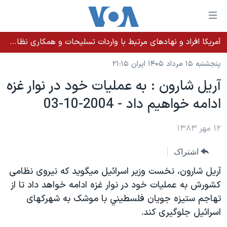
ینکهای
ابل
سترسی
آمریکا افراد و نهادهای مرتبط با واردات تسلیحات و همکاری نظامی کوبا را تحریم کرد
خانه
هش
پنجشنبه ۱۵ مرداد ۱۴۰۵ ایران ۲۱:۱۵
نسخه سبک وب‌سایت
ه
آريل شارون : به عمليات خود در نوار غزه
حتوای
موضوع ها
ادامه خواهيم داد - 2004-10-03
صلی
برنامه های تلویزیونی
ایران
هش
جدول برنامه ها
ه
۱۲ مهر ۱۳۸۳
آمریکا
فحه
صفحه‌های ویژه
جهان
اشتراک
صلی
فرکانس‌های صدای آمریکا
ورزشی
جام جهانی ۲۰۲۶
هش
آريل شارون، نخست وزير اسرائيل ميگويد که نيروی نظامی
پخش رادیویی
ه
گزیده‌ها
عملیات خشم حماسی
کشورش به عمليات خود در نوار غزه ادامه خواهد داد تا از
ستجو
تهاجم ستيزه جويان فلسطيني با موشک به شهرکهای
۲۵۰سالگی آمریکا
ویژه برنامه‌ها
یادگیری زبان انگلیسی
اسرائيل جلوگيری کند.
ویدیوها
بایگانی برنامه‌های تلویزیونی