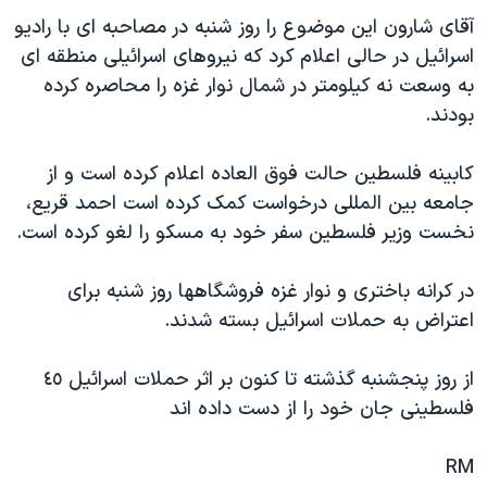
دنبال کنید
مستندها
فرهنگ و زندگی
آقای شارون اين موضوع را روز شنبه در مصاحبه ای با راديو
اسرائيل در حالی اعلام کرد که نيروهای اسرائيلی منطقه ای
حقوق شهروندی
انتخابات ریاست جمهوری آمریکا ۲۰۲۴
به وسعت نه کيلومتر در شمال نوار غزه را محاصره کرده
اقتصادی
حمله جمهوری اسلامی به اسرائیل
بودند.
رمز مهسا
علم و فناوری
زبانهای مختلف
کابينه فلسطين حالت فوق العاده اعلام کرده است و از
اسرائیل در جنگ
ورزش زنان در ایران
جامعه بين المللی درخواست کمک کرده است احمد قريع،
گالری عکس
اعتراضات زن، زندگی، آزادی
نخست وزير فلسطين سفر خود به مسکو را لغو کرده است.
آرشیو پخش زنده
مجموعه مستندهای دادخواهی
در کرانه باختری و نوار غزه فروشگاهها روز شنبه برای
تریبونال مردمی آبان ۹۸
اعتراض به حملات اسرائيل بسته شدند.
دادگاه حمید نوری
چهل سال گروگان‌گیری
از روز پنجشنبه گذشته تا کنون بر اثر حملات اسرائيل ٤٥
فلسطينی جان خود را از دست داده اند
قانون شفافیت دارائی کادر رهبری ایران
اعتراضات مردمی آبان ۹۸
RM