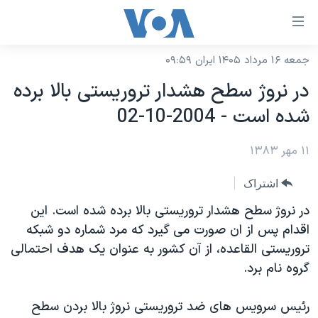
ینکهای
ابل
سترسی
جمعه ۱۶ مرداد ۱۴۰۵ ایران ۰۹:۵۹
خانه
هش
در نروژ سطح هشدار تروريستی بالا برده
نسخه سبک وب‌سایت
ه
شده است - 2004-10-02
حتوای
موضوع ها
صلی
۱۱ مهر ۱۳۸۳
برنامه های تلویزیونی
ایران
هش
جدول برنامه ها
ه
آمریکا
اشتراک
فحه
صفحه‌های ویژه
جهان
در نروژ سطح هشدار تروريستی بالا برده شده است. اين
صلی
فرکانس‌های صدای آمریکا
اقدام پس از ان صورت می گيرد که مرد شماره دو شبکه
ورزشی
جام جهانی ۲۰۲۶
هش
تروريستی القاعده، از آن کشور به عنوان يک هدف احتمالی
پخش رادیویی
ه
گزیده‌ها
عملیات خشم حماسی
گروه نام برد.
ستجو
۲۵۰سالگی آمریکا
ویژه برنامه‌ها
یادگیری زبان انگلیسی
رئيس سرويس های ضد تروريستی نروژ بالا بردن سطح
ویدیوها
بایگانی برنامه‌های تلویزیونی