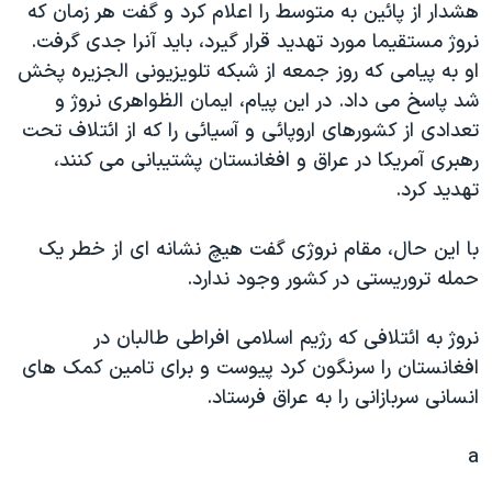
هشدار از پائين به متوسط را اعلام کرد و گفت هر زمان که
دنبال کنید
مستندها
فرهنگ و زندگی
نروژ مستقيما مورد تهديد قرار گيرد، بايد آنرا جدی گرفت.
حقوق شهروندی
انتخابات ریاست جمهوری آمریکا ۲۰۲۴
او به پيامی که روز جمعه از شبکه تلويزيونی الجزيره پخش
شد پاسخ می داد. در اين پيام، ايمان الظواهری نروژ و
اقتصادی
حمله جمهوری اسلامی به اسرائیل
تعدادی از کشورهای اروپائی و آسيائی را که از ائتلاف تحت
رمز مهسا
علم و فناوری
رهبری آمريکا در عراق و افغانستان پشتيبانی می کنند،
زبانهای مختلف
اسرائیل در جنگ
ورزش زنان در ایران
تهديد کرد.
گالری عکس
اعتراضات زن، زندگی، آزادی
با اين حال، مقام نروژی گفت هيچ نشانه ای از خطر يک
آرشیو پخش زنده
مجموعه مستندهای دادخواهی
حمله تروريستی در کشور وجود ندارد.
تریبونال مردمی آبان ۹۸
نروژ به ائتلافی که رژيم اسلامی افراطی طالبان در
دادگاه حمید نوری
افغانستان را سرنگون کرد پيوست و برای تامين کمک های
چهل سال گروگان‌گیری
انسانی سربازانی را به عراق فرستاد.
قانون شفافیت دارائی کادر رهبری ایران
a
اعتراضات مردمی آبان ۹۸