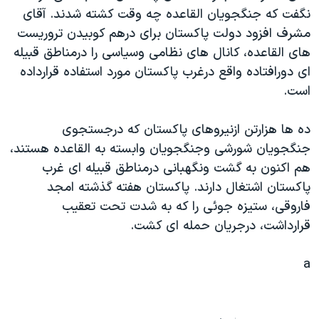
نگفت که جنگجويان القاعده چه وقت کشته شدند. آقای
دنبال کنید
مستندها
فرهنگ و زندگی
مشرف افزود دولت پاکستان برای درهم کوبيدن تروريست
حقوق شهروندی
انتخابات ریاست جمهوری آمریکا ۲۰۲۴
های القاعده، کانال های نظامی وسياسی را درمناطق قبيله
اقتصادی
حمله جمهوری اسلامی به اسرائیل
ای دورافتاده واقع درغرب پاکستان مورد استفاده قرارداده
است.
رمز مهسا
علم و فناوری
زبانهای مختلف
اسرائیل در جنگ
ورزش زنان در ایران
ده ها هزارتن ازنيروهای پاکستان که درجستجوی
گالری عکس
اعتراضات زن، زندگی، آزادی
جنگجويان شورشی وجنگجويان وابسته به القاعده هستند،
هم اکنون به گشت ونگهبانی درمناطق قبيله ای غرب
آرشیو پخش زنده
مجموعه مستندهای دادخواهی
پاکستان اشتغال دارند. پاکستان هفته گذشته امجد
تریبونال مردمی آبان ۹۸
فاروقی، ستيزه جوئی را که به شدت تحت تعقيب
دادگاه حمید نوری
قرارداشت، درجريان حمله ای کشت.
چهل سال گروگان‌گیری
a
قانون شفافیت دارائی کادر رهبری ایران
اعتراضات مردمی آبان ۹۸