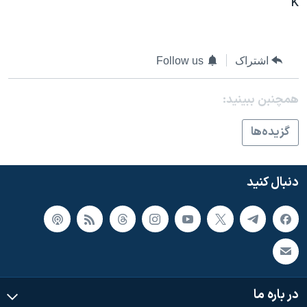
K
اسرائیل در جنگ
نرگس محمدی برنده جایزه نوبل صلح
همایش محافظه‌کاران آمریکا «سی‌پک»
اشتراک
Follow us
صفحه‌های ویژه
همچنبن ببینید:
سفر پرزیدنت ترامپ به چین
گزيده‌ها
دنبال کنید
در باره ما