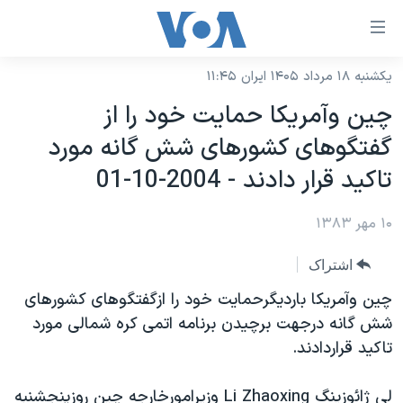
ینکهای
ابل
سترسی
یکشنبه ۱۸ مرداد ۱۴۰۵ ایران ۱۱:۴۵
خانه
هش
چين وآمريکا حمايت خود را از
نسخه سبک وب‌سایت
ه
گفتگوهای کشورهای شش گانه مورد
حتوای
موضوع ها
تاکيد قرار دادند - 2004-10-01
صلی
برنامه های تلویزیونی
ایران
هش
۱۰ مهر ۱۳۸۳
جدول برنامه ها
ه
آمریکا
فحه
صفحه‌های ویژه
جهان
اشتراک
صلی
فرکانس‌های صدای آمریکا
ورزشی
جام جهانی ۲۰۲۶
چين وآمريکا بارديگرحمايت خود را ازگفتگوهای کشورهای
هش
پخش رادیویی
شش گانه درجهت برچيدن برنامه اتمی کره شمالی مورد
ه
گزیده‌ها
عملیات خشم حماسی
تاکيد قراردادند.
ستجو
۲۵۰سالگی آمریکا
ویژه برنامه‌ها
یادگیری زبان انگلیسی
ویدیوها
بایگانی برنامه‌های تلویزیونی
لی ژائوزينگ Li Zhaoxing وزيرامورخارجه چين روزپنجشنبه