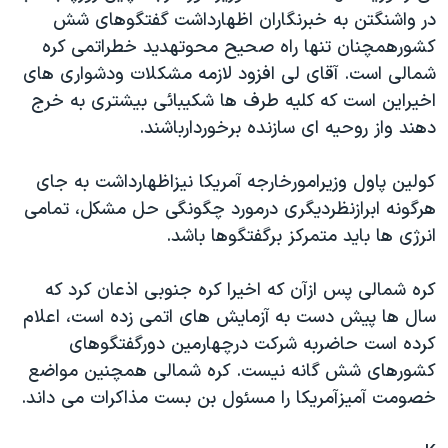
در واشنگتن به خبرنگاران اظهارداشت گفتگوهای شش
دنبال کنید
مستندها
فرهنگ و زندگی
کشورهمچنان تنها راه صحيح محوتهديد خطراتمی کره
حقوق شهروندی
انتخابات ریاست جمهوری آمریکا ۲۰۲۴
شمالی است. آقای لی افزود لازمه مشکلات ودشواری های
اقتصادی
حمله جمهوری اسلامی به اسرائیل
اخيراين است که کليه طرف ها شکيبائی بيشتری به خرج
دهند واز روحيه ای سازنده برخوردارباشند.
رمز مهسا
علم و فناوری
زبانهای مختلف
اسرائیل در جنگ
ورزش زنان در ایران
کولين پاول وزيرامورخارجه آمريکا نيزاظهارداشت به جای
گالری عکس
اعتراضات زن، زندگی، آزادی
هرگونه ابرازنظرديگری درمورد چگونگی حل مشکل، تمامی
انرژی ها بايد متمرکز برگفتگوها باشد.
آرشیو پخش زنده
مجموعه مستندهای دادخواهی
تریبونال مردمی آبان ۹۸
کره شمالی پس ازآن که اخيرا کره جنوبی اذعان کرد که
دادگاه حمید نوری
سال ها پيش دست به آزمايش های اتمی زده است، اعلام
کرده است حاضربه شرکت درچهارمين دورگفتگوهای
چهل سال گروگان‌گیری
کشورهای شش گانه نيست. کره شمالی همچنين مواضع
قانون شفافیت دارائی کادر رهبری ایران
خصومت آميزآمريکا را مسئول بن بست مذاکرات می داند.
اعتراضات مردمی آبان ۹۸