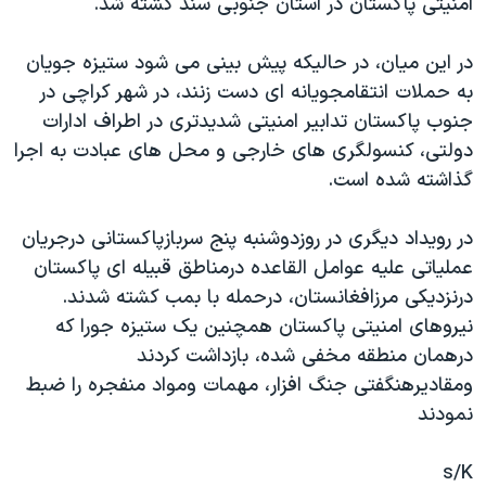
امنيتی پاکستان در استان جنوبی سند کشته شد.
اسرائیل در جنگ
نرگس محمدی برنده جایزه نوبل صلح
در اين ميان، در حاليکه پيش بينی می شود ستيزه جويان
همایش محافظه‌کاران آمریکا «سی‌پک»
به حملات انتقامجويانه ای دست زنند، در شهر کراچی در
جنوب پاکستان تدابير امنيتی شديدتری در اطراف ادارات
صفحه‌های ویژه
دولتی، کنسولگری های خارجی و محل های عبادت به اجرا
سفر پرزیدنت ترامپ به چین
گذاشته شده است.
در رويداد ديگری در روزدوشنبه پنج سربازپاکستانی درجريان
عملياتی عليه عوامل القاعده درمناطق قبيله ای پاکستان
درنزديکی مرزافغانستان، درحمله با بمب کشته شدند.
نيروهای امنيتی پاکستان همچنين يک ستيزه جورا که
درهمان منطقه مخفی شده، بازداشت کردند
ومقاديرهنگفتی جنگ افزار، مهمات ومواد منفجره را ضبط
نمودند
s/K