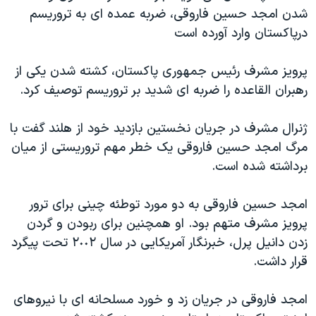
شدن امجد حسين فاروقی، ضربه عمده ای به تروريسم
دنبال کنید
مستندها
فرهنگ و زندگی
درپاکستان وارد آورده است
حقوق شهروندی
انتخابات ریاست جمهوری آمریکا ۲۰۲۴
اقتصادی
حمله جمهوری اسلامی به اسرائیل
پرويز مشرف رئيس جمهوری پاکستان، کشته شدن يکی از
رهبران القاعده را ضربه ای شديد بر تروريسم توصيف کرد.
رمز مهسا
علم و فناوری
زبانهای مختلف
اسرائیل در جنگ
ورزش زنان در ایران
ژنرال مشرف در جريان نخستين بازديد خود از هلند گفت با
گالری عکس
اعتراضات زن، زندگی، آزادی
مرگ امجد حسين فاروقی يک خطر مهم تروريستی از ميان
برداشته شده است.
آرشیو پخش زنده
مجموعه مستندهای دادخواهی
تریبونال مردمی آبان ۹۸
امجد حسين فاروقی به دو مورد توطئه چينی برای ترور
دادگاه حمید نوری
پرويز مشرف متهم بود. او همچنين برای ربودن و گردن
زدن دانيل پرل، خبرنگار آمريکايی در سال ٢٠٠٢ تحت پيگرد
چهل سال گروگان‌گیری
قرار داشت.
قانون شفافیت دارائی کادر رهبری ایران
اعتراضات مردمی آبان ۹۸
امجد فاروقی در جريان زد و خورد مسلحانه ای با نيروهای