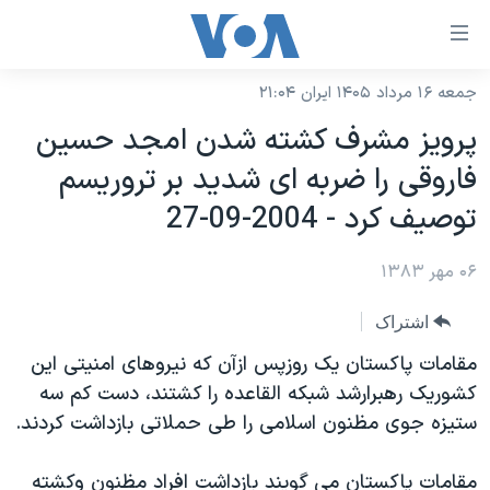
ینکهای
ابل
سترسی
جمعه ۱۶ مرداد ۱۴۰۵ ایران ۲۱:۰۴
خانه
هش
پرويز مشرف کشته شدن امجد حسين
نسخه سبک وب‌سایت
ه
فاروقی را ضربه ای شديد بر تروريسم
حتوای
موضوع ها
توصيف کرد - 2004-09-27
صلی
برنامه های تلویزیونی
ایران
هش
۰۶ مهر ۱۳۸۳
جدول برنامه ها
ه
آمریکا
فحه
صفحه‌های ویژه
جهان
اشتراک
صلی
فرکانس‌های صدای آمریکا
ورزشی
جام جهانی ۲۰۲۶
مقامات پاکستان يک روزپس ازآن که نيروهای امنيتی اين
هش
پخش رادیویی
کشوريک رهبرارشد شبکه القاعده را کشتند، دست کم سه
ه
گزیده‌ها
عملیات خشم حماسی
ستيزه جوی مظنون اسلامی را طی حملاتی بازداشت کردند.
ستجو
۲۵۰سالگی آمریکا
ویژه برنامه‌ها
یادگیری زبان انگلیسی
ویدیوها
بایگانی برنامه‌های تلویزیونی
مقامات پاکستان می گويند بازداشت افراد مظنون وکشته