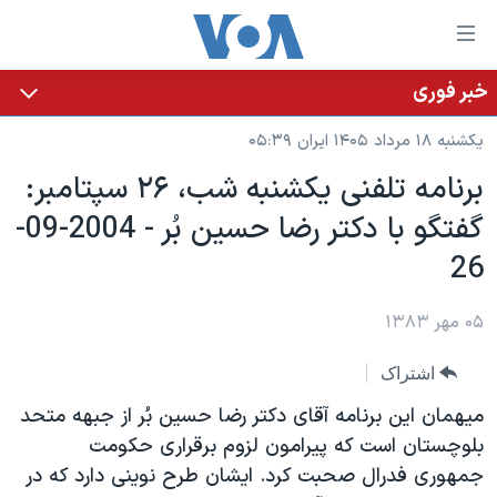
ینکهای
ابل
سترسی
خبر فوری
خانه
هش
یکشنبه ۱۸ مرداد ۱۴۰۵ ایران ۰۵:۳۹
نسخه سبک وب‌سایت
ه
برنامه تلفنی يکشنبه شب، ٢۶ سپتامبر:
حتوای
موضوع ها
گفتگو با دکتر رضا حسين بُر - 2004-09-
صلی
برنامه های تلویزیونی
ایران
هش
26
جدول برنامه ها
ه
آمریکا
فحه
صفحه‌های ویژه
۰۵ مهر ۱۳۸۳
جهان
صلی
فرکانس‌های صدای آمریکا
ورزشی
جام جهانی ۲۰۲۶
هش
اشتراک
پخش رادیویی
ه
گزیده‌ها
عملیات خشم حماسی
ميهمان اين برنامه آقای دکتر رضا حسين بُر از جبهه متحد
ستجو
۲۵۰سالگی آمریکا
ویژه برنامه‌ها
بلوچستان است که پيرامون لزوم برقراری حکومت
یادگیری زبان انگلیسی
جمهوری فدرال صحبت کرد. ايشان طرح نوينی دارد که در
ویدیوها
بایگانی برنامه‌های تلویزیونی