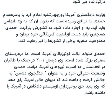
بازگردانده می شود.
دنبال کنید
مستندها
فرهنگ و زندگی
حقوق شهروندی
انتخابات ریاست جمهوری آمریکا ۲۰۲۴
وزارت دادگستری آمريکا روزچهارشنبه اعلام کرد با ياسرعصام
حمدی به توافق رسيده است که بدون آن که به وی اتهامی
اقتصادی
حمله جمهوری اسلامی به اسرائیل
وارد آيد، به او اجازه داده شود به کشورش بازگردد. حمدی
رمز مهسا
علم و فناوری
همچنين بايد دست ازتابعيت آمريکائی خود بردارد و
زبانهای مختلف
اسرائیل در جنگ
ورزش زنان در ایران
ممنوعيت سفربه برخی از کشورها را نيز رعايت کند.
گالری عکس
اعتراضات زن، زندگی، آزادی
حمدی متولد ايالت لوئيزيانای آمريکا است، اما درعربستان
آرشیو پخش زنده
مجموعه مستندهای دادخواهی
سعوی بزرگ شده است. وی درسال ۲۰۰۱ در جنگ با طالبان
تریبونال مردمی آبان ۹۸
در افغانستان به اسارت نيروهای آمريکا درآمد. حمدی
وضعيت حقوقی خود را به عنوان " جنگجوی دشمن" به
دادگاه حمید نوری
چالش گرفت و باعث شد که ديوان عالی آمريکا رای دهد
چهل سال گروگان‌گیری
که وی بايد حق برخورداری ازسيستم دادگاهی در آمريکا را
قانون شفافیت دارائی کادر رهبری ایران
داشته باشد.
اعتراضات مردمی آبان ۹۸