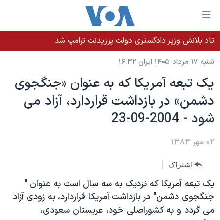
ینکهای
ابل
سترسی
تاد بلانش وزیر دادگستری دولت پرزیدنت ترامپ شد
خانه
هش
شنبه ۱۷ مرداد ۱۴۰۵ ایران ۱۶:۳۲
نسخه سبک وب‌سایت
ه
يک تبعه آمريکا که به عنوان «جنگجوی
حتوای
موضوع ها
دشمن» در بازداشت قراردارد، آزاد می
صلی
برنامه های تلویزیونی
ایران
هش
شود - 2004-09-23
جدول برنامه ها
ه
آمریکا
فحه
صفحه‌های ویژه
۰۲ مهر ۱۳۸۳
جهان
صلی
فرکانس‌های صدای آمریکا
ورزشی
جام جهانی ۲۰۲۶
هش
اشتراک
پخش رادیویی
ه
گزیده‌ها
عملیات خشم حماسی
يک تبعه آمريکا که نزديک به سه سال است به عنوان "
ستجو
۲۵۰سالگی آمریکا
ویژه برنامه‌ها
جنگجوی دشمن" در بازداشت آمريکا قراردارد، به زودی آزاد
یادگیری زبان انگلیسی
می گردد و به کشوراصلی خود، عربستان سعودی،
ویدیوها
بایگانی برنامه‌های تلویزیونی