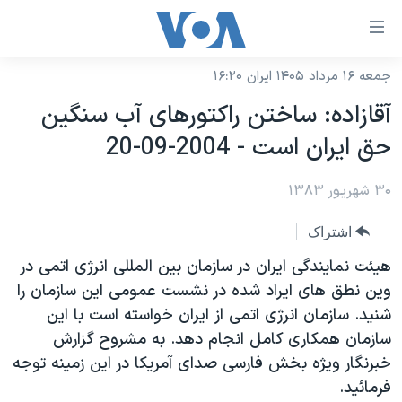
ینکهای
ابل
سترسی
جمعه ۱۶ مرداد ۱۴۰۵ ایران ۱۶:۲۰
خانه
هش
آقازاده: ساختن راکتورهای آب سنگين
نسخه سبک وب‌سایت
ه
حق ايران است - 2004-09-20
حتوای
موضوع ها
صلی
۳۰ شهریور ۱۳۸۳
برنامه های تلویزیونی
ایران
هش
جدول برنامه ها
ه
آمریکا
اشتراک
فحه
صفحه‌های ویژه
جهان
هيئت نمايندگی ايران در سازمان بين المللی انرژی اتمی در
صلی
فرکانس‌های صدای آمریکا
وين نطق های ايراد شده در نشست عمومی اين سازمان را
ورزشی
جام جهانی ۲۰۲۶
هش
شنيد. سازمان انرژی اتمی از ايران خواسته است با اين
پخش رادیویی
ه
گزیده‌ها
عملیات خشم حماسی
سازمان همکاری کامل انجام دهد. به مشروح گزارش
ستجو
۲۵۰سالگی آمریکا
ویژه برنامه‌ها
خبرنگار ويژه بخش فارسی صدای آمريکا در اين زمينه توجه
یادگیری زبان انگلیسی
فرمائيد.
ویدیوها
بایگانی برنامه‌های تلویزیونی