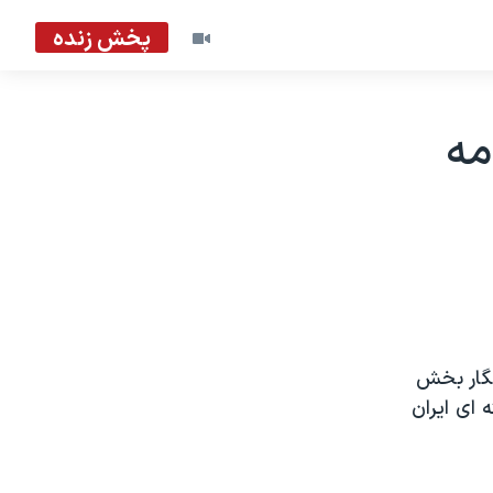
پخش زنده
مه
نگار بخش
 ای ايران