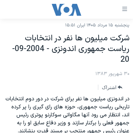
ینکهای
ابل
سترسی
پنجشنبه ۱۵ مرداد ۱۴۰۵ ایران ۱۵:۵۱
خانه
هش
شرکت ميليون ها نفر در انتخابات
نسخه سبک وب‌سایت
ه
رياست جمهوری اندونزی - 2004-09-
حتوای
موضوع ها
20
صلی
برنامه های تلویزیونی
ایران
هش
۳۰ شهریور ۱۳۸۳
جدول برنامه ها
ه
آمریکا
فحه
صفحه‌های ویژه
جهان
اشتراک
صلی
فرکانس‌های صدای آمریکا
ورزشی
جام جهانی ۲۰۲۶
در اندونزی ميليون ها نفر برای شرکت در دور دوم انتخابات
هش
پخش رادیویی
تاريخی رياست جمهوری، حوزه های رای گيری را پر کرده
ه
گزیده‌ها
عملیات خشم حماسی
اند، انتظار می رود آنها مگاواتی سوکارنو پوتری رئيس
ستجو
۲۵۰سالگی آمریکا
ویژه برنامه‌ها
یادگیری زبان انگلیسی
جمهور فعلی را برکنار سازند و وزير دفاع سابق او را به
ویدیوها
بایگانی برنامه‌های تلویزیونی
عنوان رئيس جمهور منتحب بر مسند قدرت بنشانند.