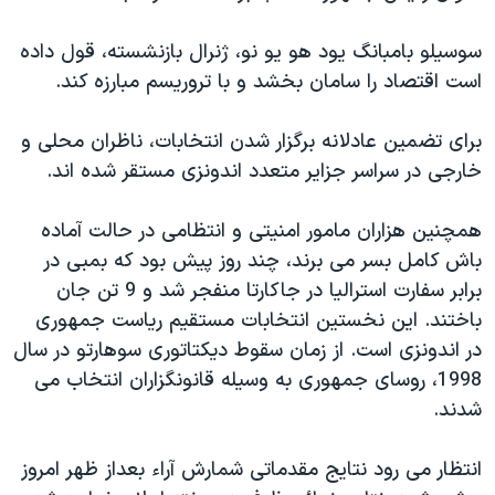
دنبال کنید
مستندها
فرهنگ و زندگی
سوسيلو بامبانگ يود هو يو نو، ژنرال بازنشسته، قول داده
حقوق شهروندی
انتخابات ریاست جمهوری آمریکا ۲۰۲۴
است اقتصاد را سامان بخشد و با تروريسم مبارزه کند.
اقتصادی
حمله جمهوری اسلامی به اسرائیل
برای تضمين عادلانه برگزار شدن انتخابات، ناظران محلی و
رمز مهسا
علم و فناوری
زبانهای مختلف
خارجی در سراسر جزاير متعدد اندونزی مستقر شده اند.
اسرائیل در جنگ
ورزش زنان در ایران
گالری عکس
اعتراضات زن، زندگی، آزادی
همچنين هزاران مامور امنيتی و انتظامی در حالت آماده
باش کامل بسر می برند، چند روز پيش بود که بمبی در
آرشیو پخش زنده
مجموعه مستندهای دادخواهی
برابر سفارت استراليا در جاکارتا منفجر شد و 9 تن جان
تریبونال مردمی آبان ۹۸
باختند. اين نخستين انتخابات مستقيم رياست جمهوری
دادگاه حمید نوری
در اندونزی است. از زمان سقوط ديکتاتوری سوهارتو در سال
1998، روسای جمهوری به وسيله قانونگزاران انتخاب می
چهل سال گروگان‌گیری
شدند.
قانون شفافیت دارائی کادر رهبری ایران
اعتراضات مردمی آبان ۹۸
انتظار می رود نتايج مقدماتی شمارش آراء بعداز ظهر امروز