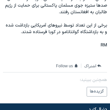
اسرائیل در جنگ
صدها ستيزه جوی مسلمان پاکستانی برای حمايت از رژيم
نرگس محمدی برنده جایزه نوبل صلح
طالبان به افغانستان رفتند.
همایش محافظه‌کاران آمریکا «سی‌پک»
برخی از اين تعداد توسط نيروهای آمريکايی بازداشت شده
صفحه‌های ویژه
و به بازداشتگاه گوانتانامو در کوبا فرستاده شدند.
سفر پرزیدنت ترامپ به چین
RM
اشتراک
Follow us
همچنبن ببینید:
گزيده‌ها
دنبال کنید