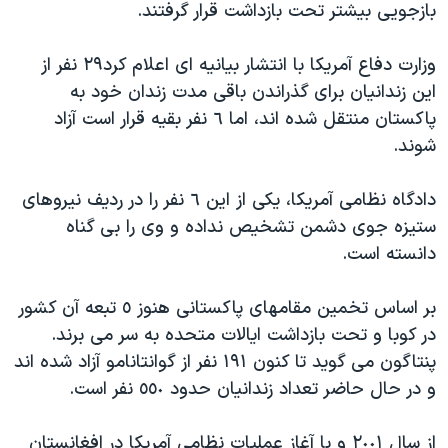
بازجويی بيشتر تحت بازداشت قرار گرفتند.
دنبال کنید
مستندها
فرهنگ و زندگی
حقوق شهروندی
انتخابات ریاست جمهوری آمریکا ۲۰۲۴
وزارت دفاع آمريکا با انتشار بيانيه ای اعلام کرد٢٩ نفر از
اين زندانيان برای گذراندن باقی مدت زندان خود به
اقتصادی
حمله جمهوری اسلامی به اسرائیل
پاکستان منتقل شده اند، اما ٦ نفر بقيه قرار است آزاد
رمز مهسا
علم و فناوری
شوند.
زبانهای مختلف
اسرائیل در جنگ
ورزش زنان در ایران
دادگاه نظامی آمريکا، يکی از اين ٦ نفر را در رديف نيروهای
گالری عکس
اعتراضات زن، زندگی، آزادی
ستيزه جوی دشمن تشخيص نداده و وی را بی گناه
آرشیو پخش زنده
مجموعه مستندهای دادخواهی
دانسته است.
تریبونال مردمی آبان ۹۸
بر اساس تخمين مقامهای پاکستانی هنوز ٥ تبعه آن کشور
دادگاه حمید نوری
در کوبا و تحت بازداشت ايالات متحده به سر می برند.
چهل سال گروگان‌گیری
پنتاگون می گويد تا کنون ١٩١ نفر از گوانتانامو آزاد شده اند
قانون شفافیت دارائی کادر رهبری ایران
و در حال حاضر تعداد زندانيان حدود ٥٥٠ نفر است.
اعتراضات مردمی آبان ۹۸
از سال ٢٠٠١ و با آغاز عمليات نظامی آمريکا در افغانستان