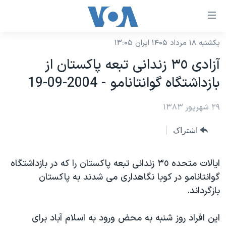
ینکهای
ابل
سترسی
یکشنبه ۱۸ مرداد ۱۴۰۵ ایران ۱۳:۰۵
خانه
هش
آزادی ٣٥ زندانی تبعه پاکستان از
نسخه سبک وب‌سایت
ه
بازداشتگاه گوانتانامو - 2004-09-19
حتوای
موضوع ها
صلی
۲۹ شهریور ۱۳۸۳
برنامه های تلویزیونی
ایران
هش
جدول برنامه ها
ه
آمریکا
اشتراک
فحه
صفحه‌های ویژه
جهان
صلی
فرکانس‌های صدای آمریکا
ايالات متحده ٣٥ زندانی تبعه پاکستان را که در بازداشتگاه
ورزشی
جام جهانی ۲۰۲۶
هش
گوانتانامو در کوبا نگاهداری می شدند به پاکستان
پخش رادیویی
ه
گزیده‌ها
عملیات خشم حماسی
بازگرداند.
ستجو
۲۵۰سالگی آمریکا
ویژه برنامه‌ها
یادگیری زبان انگلیسی
اين افراد روز شنبه به محض ورود به اسلام آباد برای
ویدیوها
بایگانی برنامه‌های تلویزیونی