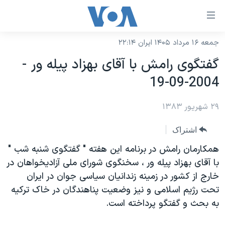
ینکهای
ابل
سترسی
جمعه ۱۶ مرداد ۱۴۰۵ ایران ۲۲:۱۴
خانه
هش
گفتگوی رامش با آقای بهزاد پيله ور -
نسخه سبک وب‌سایت
ه
2004-09-19
حتوای
موضوع ها
صلی
۲۹ شهریور ۱۳۸۳
برنامه های تلویزیونی
ایران
هش
جدول برنامه ها
ه
آمریکا
اشتراک
فحه
صفحه‌های ویژه
جهان
همکارمان رامش در برنامه اين هفته " گفتگوی شنبه شب "
صلی
فرکانس‌های صدای آمریکا
با آقای بهزاد پيله ور ، سخنگوی شورای ملی آزاديخواهان در
ورزشی
جام جهانی ۲۰۲۶
هش
خارج از کشور در زمينه زندانيان سياسی جوان در ايران
پخش رادیویی
ه
گزیده‌ها
عملیات خشم حماسی
تحت رژيم اسلامی و نيز وضعيت پناهندگان در خاک ترکيه
ستجو
۲۵۰سالگی آمریکا
ویژه برنامه‌ها
به بحث و گفتگو پرداخته است.
یادگیری زبان انگلیسی
ویدیوها
بایگانی برنامه‌های تلویزیونی