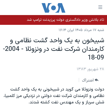
ینکهای
ابل
سترسی
تاد بلانش وزیر دادگستری دولت پرزیدنت ترامپ شد
خانه
هش
شنبه ۱۷ مرداد ۱۴۰۵ ایران ۱۶:۱۴
نسخه سبک وب‌سایت
ه
شبيخون به يک واحد گشت نظامی و
حتوای
موضوع ها
کارمندان شرکت نفت در ونزوئلا - 2004-
صلی
برنامه های تلویزیونی
ایران
هش
09-18
جدول برنامه ها
ه
آمریکا
فحه
صفحه‌های ویژه
۲۸ شهریور ۱۳۸۳
جهان
صلی
فرکانس‌های صدای آمریکا
ورزشی
جام جهانی ۲۰۲۶
هش
اشتراک
پخش رادیویی
ه
گزیده‌ها
عملیات خشم حماسی
دولت ونزوئلا می گويد در شبيخونی به يک واحد گشت
ستجو
۲۵۰سالگی آمریکا
ویژه برنامه‌ها
نظامی و کارمندان شرکت نفت دولتی در نزديکی مرز کلمبيا،
یادگیری زبان انگلیسی
شش سرباز و يک مهندس نفت کشته شدند.
ویدیوها
بایگانی برنامه‌های تلویزیونی