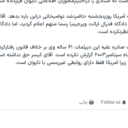
 که اسنادی را دراختيارماموران اطلاعاتی تايوان قرارداده اس
 آمريکا روزپنجشنبه حاضرنشد توضيحاتی دراين باره بدهد. آقا
ادگاه فدرال ايالت ويرجينيا رسما متهم اعلام گرديد، اما دادگاه
رنظرنکرده است.
بنا برکيفرخواست صادره عليه اين ديپلمات ۶۱ ساله وی بر خلاف ق
به تايوان را در ماه سپتامبر۲۰۰۳ گزارش نکرده است. آقای کيسر حق نداش
 زيرا آمريکا فقط دارای روابطی غيررسمی با تايوان است.
Follow us
چاپ