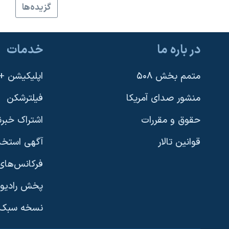
گزيده‌ها
نرگس محمدی برنده جایزه نوبل صلح
همایش محافظه‌کاران آمریکا «سی‌پک»
در باره ما
خدمات
صفحه‌های ویژه
سفر پرزیدنت ترامپ به چین
متمم بخش ۵۰۸
اپلیکیشن +VOA
منشور صدای آمریکا
فیلترشکن
حقوق و مقررات
اشتراک خبرن
قوانین تالار
آگهی استخد
فرکانس‌های 
پخش رادیو
یادگیری زبان انگلیسی
نسخه سبک 