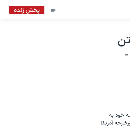
پخش زنده
تن
ه خود به
ام پيشين وزارت امورخارجه آمريکا