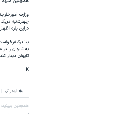
همچنين متهم است
مستندها
فرهنگ و زندگی
حقوق شهروندی
انتخابات ریاست جمهوری آمریکا ۲۰۲۴
وزارت امورخارجه
اقتصادی
حمله جمهوری اسلامی به اسرائیل
چهارشنبه دريک د
دراين باره اظها
رمز مهسا
علم و فناوری
اسرائیل در جنگ
ورزش زنان در ایران
گالری عکس
اعتراضات زن، زندگی، آزادی
تايوان ديدار کند
آرشیو پخش زنده
مجموعه مستندهای دادخواهی
تریبونال مردمی آبان ۹۸
K
دادگاه حمید نوری
چهل سال گروگان‌گیری
اشتراک
قانون شفافیت دارائی کادر رهبری ایران
اعتراضات مردمی آبان ۹۸
همچنبن ببینید:
اسرائیل در جنگ