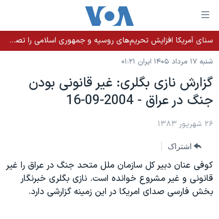
ینکهای
ابل
سترسی
سنای آمریکا افزایش تحریم‌های روسیه و جمهوری اسلامی را تصویب کرد؛ زلنسکی از این اقدام تشکر کرد
خانه
هش
شنبه ۱۷ مرداد ۱۴۰۵ ایران ۰۱:۲۱
نسخه سبک وب‌سایت
ه
گزارش نازی بگلری: غير قانونی بودن
حتوای
موضوع ها
جنگ در عراق - 2004-09-16
صلی
برنامه های تلویزیونی
ایران
هش
جدول برنامه ها
ه
۲۶ شهریور ۱۳۸۳
آمریکا
فحه
صفحه‌های ویژه
جهان
اشتراک
صلی
فرکانس‌های صدای آمریکا
ورزشی
جام جهانی ۲۰۲۶
هش
کوفی عنان دبير کل سازمان ملل متحد جنگ در عراق را غير
پخش رادیویی
ه
گزیده‌ها
عملیات خشم حماسی
قانونی و غير مشروع خوانده است. نازی بگلری خبرنگار
ستجو
بخش فارسی صدای امريکا در اين زمينه گزارشی دارد.
۲۵۰سالگی آمریکا
ویژه برنامه‌ها
یادگیری زبان انگلیسی
ویدیوها
بایگانی برنامه‌های تلویزیونی