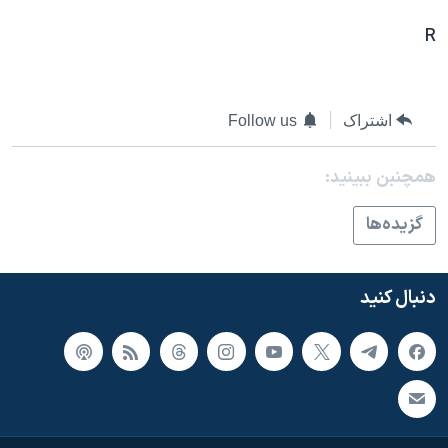
اسرائیل در جنگ
R
نرگس محمدی برنده جایزه نوبل صلح
همایش محافظه‌کاران آمریکا «سی‌پک»
صفحه‌های ویژه
اشتراک
Follow us
سفر پرزیدنت ترامپ به چین
همچنبن ببینید:
گزيده‌ها
دنبال کنید