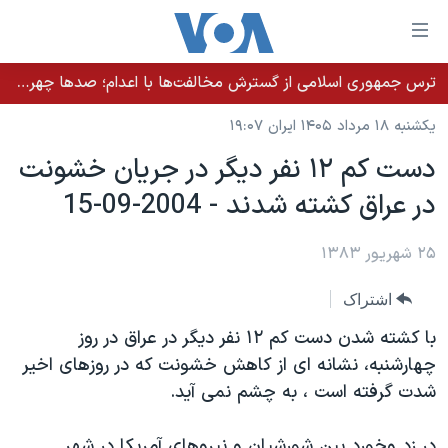
ینکهای
ابل
سترسی
ترس جمهوری اسلامی از گسترش مخالفت‌ها با اعدام؛ صدها چهره شناخته‌شده به دادسرا احضار شدند
خانه
هش
یکشنبه ۱۸ مرداد ۱۴۰۵ ایران ۱۹:۰۷
نسخه سبک وب‌سایت
ه
دست کم ١٢ نفر ديگر در جريان خشونت
حتوای
موضوع ها
در عراق کشته شدند - 2004-09-15
صلی
برنامه های تلویزیونی
ایران
هش
جدول برنامه ها
ه
۲۵ شهریور ۱۳۸۳
آمریکا
فحه
صفحه‌های ویژه
جهان
اشتراک
صلی
فرکانس‌های صدای آمریکا
ورزشی
جام جهانی ۲۰۲۶
هش
با کشته شدن دست کم ١٢ نفر ديگر در عراق در روز
پخش رادیویی
ه
گزیده‌ها
عملیات خشم حماسی
چهارشنبه، نشانه ای از کاهش خشونت که در روزهای اخير
ستجو
شدت گرفته است ، به چشم نمی آيد.
۲۵۰سالگی آمریکا
ویژه برنامه‌ها
یادگیری زبان انگلیسی
ویدیوها
بایگانی برنامه‌های تلویزیونی
در زد وخورد بين شورشيان و نيروهای آمريکا در شهر