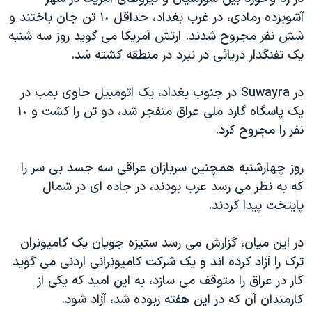
دنبال کنید
مستندها
فرهنگ و زندگی
آشوبزده رمادی، در غرب بغداد، حداقل ١٠ تن جان باختند و
شش نفر مجروح شدند. ارتش آمريکا می گويد روز سه شنبه
حقوق شهروندی
انتخابات ریاست جمهوری آمریکا ۲۰۲۴
يک تفنگدار دريائی در نبرد در منطقه کشته شد.
اقتصادی
حمله جمهوری اسلامی به اسرائیل
رمز مهسا
علم و فناوری
در Suwayra در جنوب بغداد، يک اتومبيل حاوی بمب در
زبانهای مختلف
يک پاسگاه گارد ملی عراق منفجر شد، دو تن را کشت و ١٠
اسرائیل در جنگ
ورزش زنان در ایران
نفر را مجروح کرد.
گالری عکس
اعتراضات زن، زندگی، آزادی
آرشیو پخش زنده
مجموعه مستندهای دادخواهی
روز چهارشنبه همچنين سربازان عراقی سه جسد بی سر را
که به نظر می رسد عرب بودند، در جاده ای در شمال
تریبونال مردمی آبان ۹۸
پايتخت پيدا کردند.
دادگاه حمید نوری
چهل سال گروگان‌گیری
در اين ميان، گزارش می رسد ستيزه جويان يک کاميونران
ترک را آزاد کرده اند و يک شرکت کاميونرانی اردنی می گويد
قانون شفافیت دارائی کادر رهبری ایران
کار در عراق را متوقف می سازد، به اين اميد که يکی از
اعتراضات مردمی آبان ۹۸
کارمندان آن که در اين هفته ربوده شد، آزاد شود.