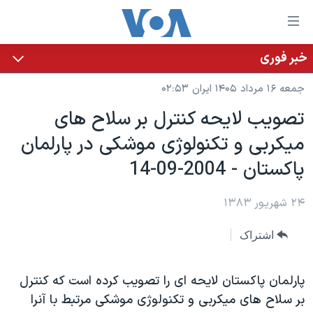
ینکهای
ابل
سترسی
خبر فوری
خانه
هش
جمعه ۱۶ مرداد ۱۴۰۵ ایران ۰۲:۵۳
نسخه سبک وب‌سایت
ه
تصويب لايحه کنترل بر سلاح های
حتوای
موضوع ها
ميکربی و تکنولوژی موشکی در پارلمان
صلی
برنامه های تلویزیونی
ایران
هش
پاکستان - 2004-09-14
جدول برنامه ها
ه
آمریکا
فحه
صفحه‌های ویژه
۲۴ شهریور ۱۳۸۳
جهان
صلی
فرکانس‌های صدای آمریکا
ورزشی
جام جهانی ۲۰۲۶
هش
اشتراک
پخش رادیویی
ه
گزیده‌ها
عملیات خشم حماسی
ستجو
۲۵۰سالگی آمریکا
ویژه برنامه‌ها
پارلمان پاکستان لايحه ای را تصويب کرده است که کنترل
یادگیری زبان انگلیسی
بر سلاح های ميکربی و تکنولوژی موشکی مرتبط با آنرا
ویدیوها
بایگانی برنامه‌های تلویزیونی