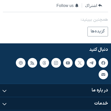
اسرائیل در جنگ
اشتراک
Follow us
نرگس محمدی برنده جایزه نوبل صلح
همایش محافظه‌کاران آمریکا «سی‌پک»
همچنبن ببینید:
صفحه‌های ویژه
گزيده‌ها
سفر پرزیدنت ترامپ به چین
دنبال کنید
در باره ما
خدمات